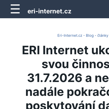
☰
eri-internet.cz
Eri-Internet.cz - Blog - články
ERI Internet uk
svou činnos
31.7.2026 a n
nadále pokrač
poskytování d