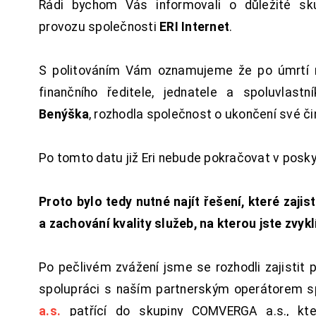
Rádi bychom Vás informovali o důležité sku
provozu společnosti
ERI Internet
.
S politováním Vám oznamujeme že po úmrtí 
finančního ředitele, jednatele a spoluvlast
Benýška
, rozhodla společnost o ukončení své či
Po tomto datu již Eri nebude pokračovat v posk
Proto bylo tedy nutné najít řešení, které zajist
a zachování kvality služeb, na kterou jste zvykl
Po pečlivém zvážení jsme se rozhodli zajistit 
spolupráci s naším partnerským operátorem s
a.s.
patřící do skupiny COMVERGA a.s., kte