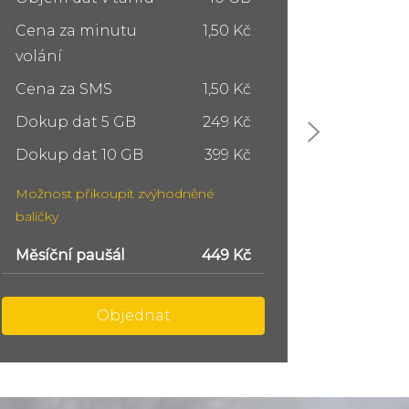
Cena za minutu
1,50 Kč
Cena z
volání
volání
Cena za SMS
1,50 Kč
Cena z
Dokup dat 5 GB
249 Kč
Dokup 
Dokup dat 10 GB
399 Kč
Dokup 
Možnost přikoupit zvýhodněné
Možnost
balíčky
balíčky
Měsíční paušál
749 Kč
Měsíční
Objednat