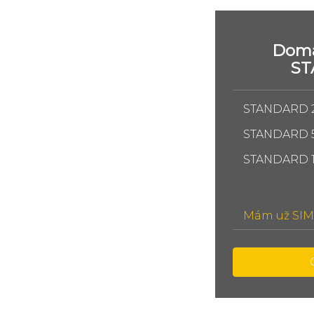
Domá
S
STANDARD 
STANDARD 
STANDARD 
Mám už SIM