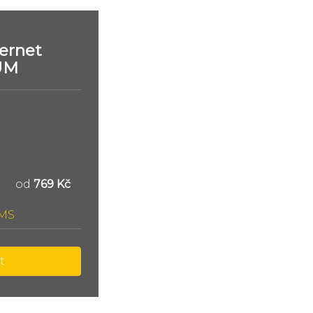
ernet
UM
od
769 Kč
SMS
t