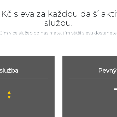
 Kč sleva za každou další akti
službu.
Čím více služeb od nás máte, tím větší slevu dostanete
 služba
Pevný 
▲
▼