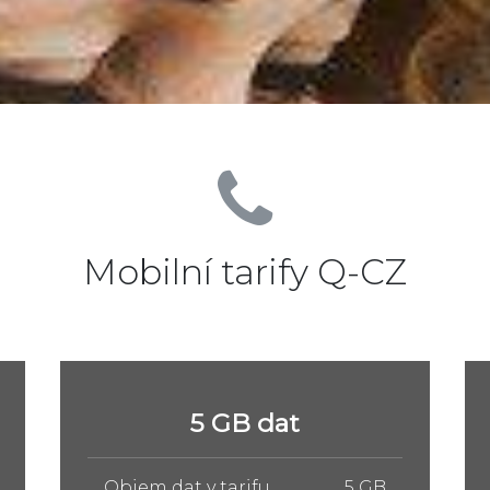
Mobilní tarify Q-CZ
10 GB dat
Objem dat v tarifu
10 GB