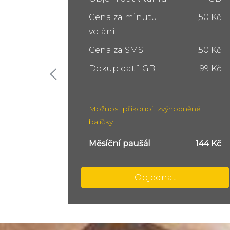
1,50 Kč
Cena za minutu
1,50 Kč
volání
1,50 Kč
Cena za SMS
1,50 Kč
99 Kč
Dokup dat 5 GB
249 Kč
Dokup dat 10 GB
399 Kč
ěné
Možnost přikoupit zvýhodněné
balíčky
144 Kč
Měsíční paušál
299 Kč
Objednat