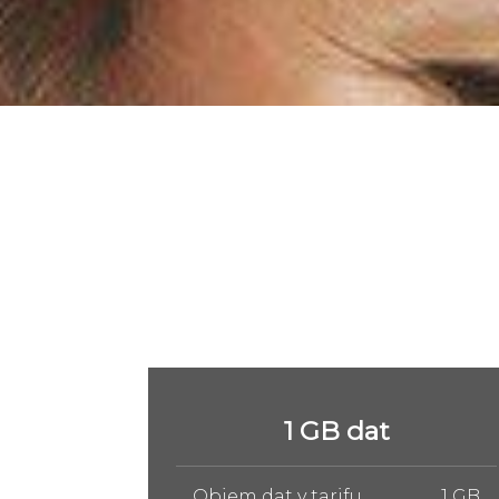
5 GB dat
1 GB
Objem dat v tarifu
5 GB