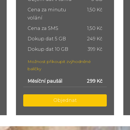
Cena za minutu
1,50 Kč
volání
Cena za SMS
1,50 Kč
Dokup dat 5 GB
249 Kč
Dokup dat 10 GB
399 Kč
Možnost přikoupit zvýhodněné
balíčky
Měsíční paušál
449 Kč
Objednat