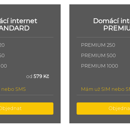
cí internet
Domácí int
TANDARD
PREMI
20
PREMIUM 250
50
PREMIUM 500
100
PREMIUM 1000
od
579 Kč
 nebo SMS
Mám už SIM nebo 
Objednat
Objedna