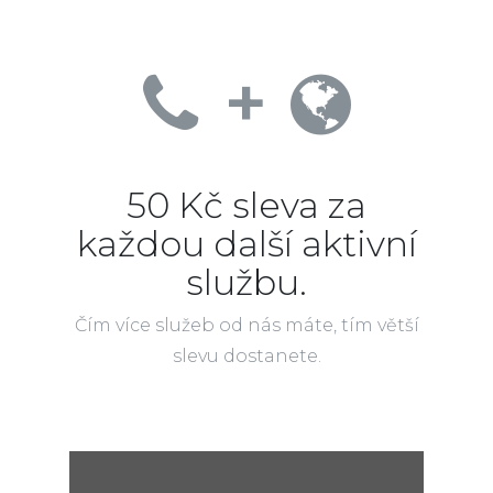
+
50 Kč sleva za
každou další aktivní
službu.
Čím více služeb od nás máte, tím větší
slevu dostanete.