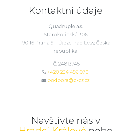
Kontaktní údaje
Quadruple a.s.
Starokolínská 306
190 16 Praha 9 – Újezd nad Lesy, Česká
republika
IČ: 24813745
+420 234 496 070
podpora@q-cz.cz
Navštivte nás v
Hradci Králové
nebo