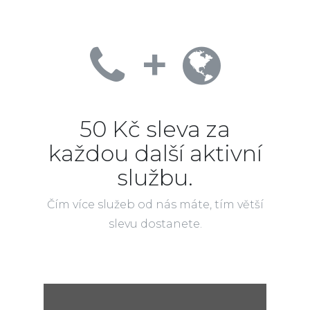
+
50 Kč sleva za
každou další aktivní
službu.
Čím více služeb od nás máte, tím větší
slevu dostanete.