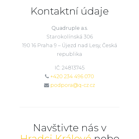
Kontaktní údaje
Quadruple a.s.
Starokolínská 306
190 16 Praha 9 – Újezd nad Lesy, Česká
republika
IČ: 24813745
+420 234 496 070
podpora@q-cz.cz
Navštivte nás v
Hradci Králové
nebo