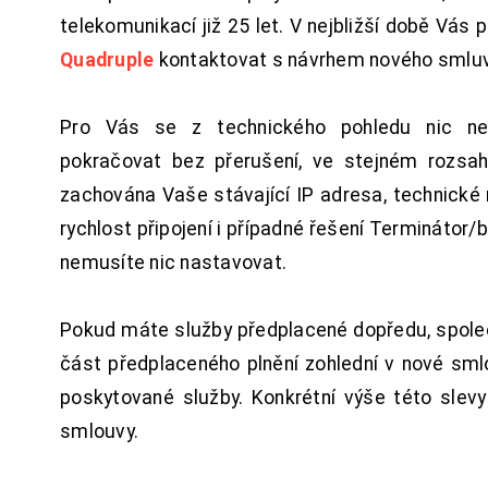
telekomunikací již 25 let. V nejbližší době Vás
Quadruple
kontaktovat s návrhem nového smluv
Pro Vás se z technického pohledu nic ne
pokračovat bez přerušení, ve stejném rozsah
zachována Vaše stávající IP adresa, technické n
rychlost připojení i případné řešení Terminátor/
nemusíte nic nastavovat.
Pokud máte služby předplacené dopředu, spol
část předplaceného plnění zohlední v nové sm
poskytované služby. Konkrétní výše této slev
smlouvy.