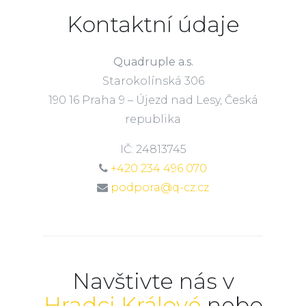
Kontaktní údaje
Quadruple a.s.
Starokolínská 306
190 16 Praha 9 – Újezd nad Lesy, Česká
republika
IČ: 24813745
+420 234 496 070
podpora@q-cz.cz
Navštivte nás v
Hradci Králové
nebo