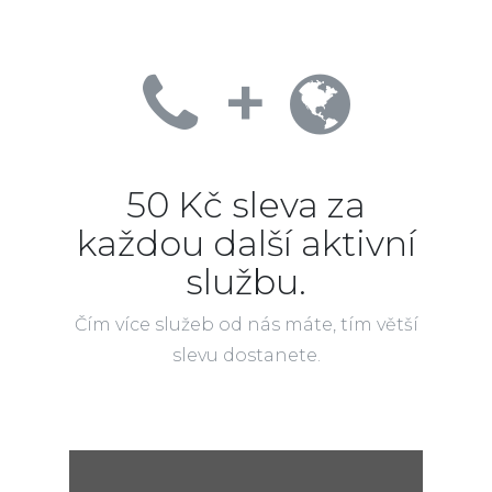
+
50 Kč sleva za
každou další aktivní
službu.
Čím více služeb od nás máte, tím větší
slevu dostanete.