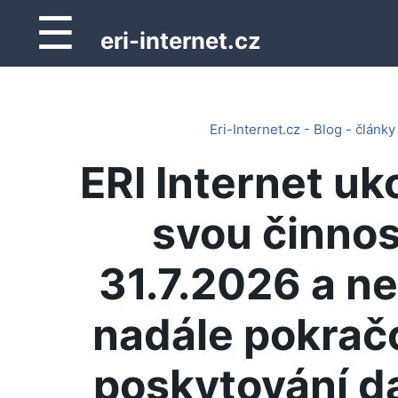
☰
eri-internet.cz
Eri-Internet.cz - Blog - články
ERI Internet uk
svou činnos
31.7.2026 a n
nadále pokrač
poskytování d