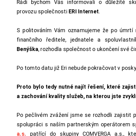
Rádi bychom Vás informovali o důležité sku
provozu společnosti
ERI Internet
.
S politováním Vám oznamujeme že po úmrtí 
finančního ředitele, jednatele a spoluvlast
Benýška
, rozhodla společnost o ukončení své či
Po tomto datu již Eri nebude pokračovat v posk
Proto bylo tedy nutné najít řešení, které zajist
a zachování kvality služeb, na kterou jste zvykl
Po pečlivém zvážení jsme se rozhodli zajistit 
spolupráci s naším partnerským operátorem s
a.s.
patřící do skupiny COMVERGA a.s., kte