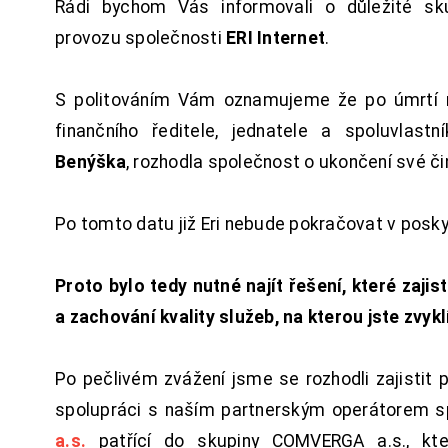
Rádi bychom Vás informovali o důležité sku
provozu společnosti
ERI Internet
.
S politováním Vám oznamujeme že po úmrtí 
finančního ředitele, jednatele a spoluvlast
Benýška
, rozhodla společnost o ukončení své či
Po tomto datu již Eri nebude pokračovat v posk
Proto bylo tedy nutné najít řešení, které zajist
a zachování kvality služeb, na kterou jste zvykl
Po pečlivém zvážení jsme se rozhodli zajistit 
spolupráci s naším partnerským operátorem s
a.s.
patřící do skupiny COMVERGA a.s., kte