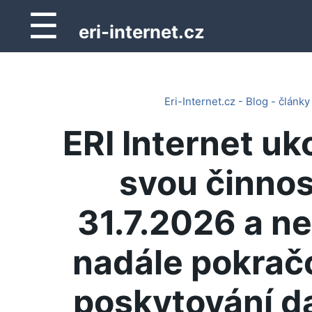
☰
eri-internet.cz
Eri-Internet.cz - Blog - články
ERI Internet uk
svou činnos
31.7.2026 a n
nadále pokrač
poskytování d