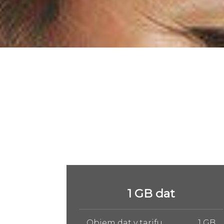
5 GB dat
1 GB
Objem dat v tarifu
5 GB