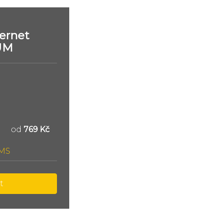
ernet
UM
od
769 Kč
SMS
t