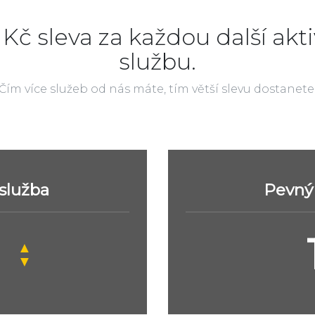
 Kč sleva za každou další akti
službu.
Čím více služeb od nás máte, tím větší slevu dostanete
 služba
Pevný 
▲
▼