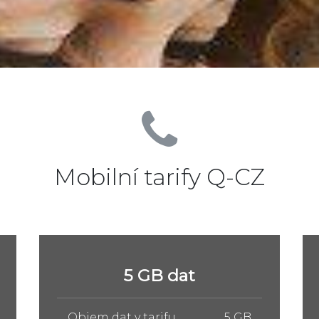
Mobilní tarify Q-CZ
10 GB dat
Objem dat v tarifu
10 GB