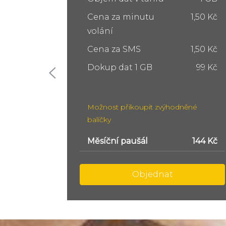
1,50 Kč
Cena za minutu
1,50 Kč
volání
1,50 Kč
Cena za SMS
1,50 Kč
99 Kč
Dokup dat 5 GB
249 Kč
Dokup dat 10 GB
399 Kč
ěné
Možnost přikoupit zvýhodněné
balíčky
144 Kč
Měsíční paušál
299 Kč
Objednat