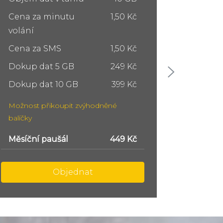
Cena za minutu
1,50 Kč
Cena z
volání
volání
Cena za SMS
1,50 Kč
Cena z
Dokup dat 5 GB
249 Kč
Dokup 
Dokup dat 10 GB
399 Kč
Dokup 
Možnost přikoupit zvýhodněné
Možnost
balíčky
balíčky
Měsíční paušál
749 Kč
Měsíční
Objednat