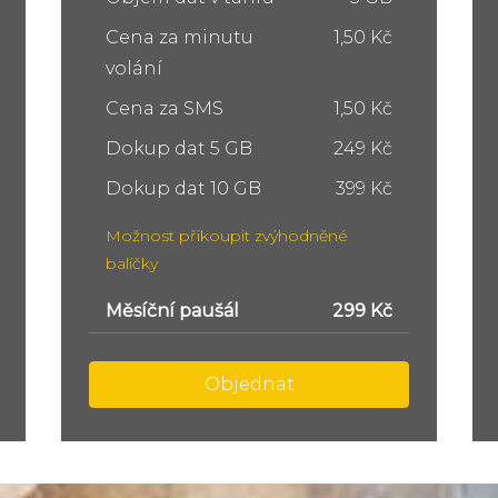
Cena za minutu
1,50 Kč
volání
Cena za SMS
1,50 Kč
Dokup dat 5 GB
249 Kč
Dokup dat 10 GB
399 Kč
Možnost přikoupit zvýhodněné
balíčky
Měsíční paušál
449 Kč
Objednat