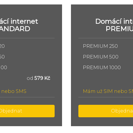
cí internet
Domácí int
TANDARD
PREMI
20
PREMIUM 250
50
PREMIUM 500
100
PREMIUM 1000
od
579 Kč
 nebo SMS
Mám už SIM nebo 
Objednat
Objedna