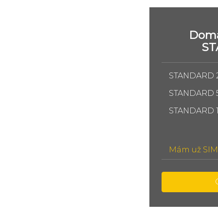
Domá
S
STANDARD 
STANDARD 
STANDARD 
Mám už SIM