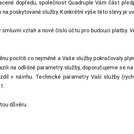
acené dopředu, společnost Quadruple Vám část předpl
na poskytované služby. Konkrétní výše této slevy je u
smluvní vztah a nové číslo účtu pro budoucí platby. 
nu pocítili co nejméně a Vaše služby pokračovaly plyn
zili na odlišné parametry služby, doporučujeme se na
ozdíl v návrhu. Technické parametry Vaší služby (ryc
1.
tou důvěru.