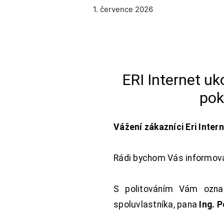
1. července 2026
ERI Internet u
pok
Vážení zákazníci Eri Inter
Rádi bychom Vás informoval
S politováním Vám oznam
spoluvlastníka, pana
Ing. 