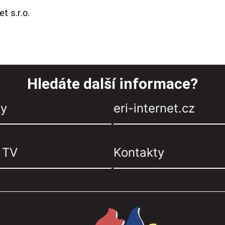
t s.r.o.
Hledáte další informace?
zy
eri-internet.cz
, TV
Kontakty