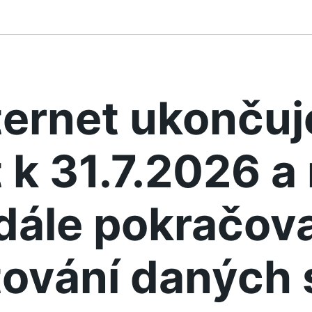
ternet ukonču
 k 31.7.2026 
dále pokračova
ování daných 