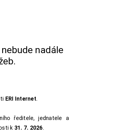
a nebude nadále
žeb.
sti
ERI Internet
.
ho ředitele, jednatele a
osti k
31. 7. 2026
.