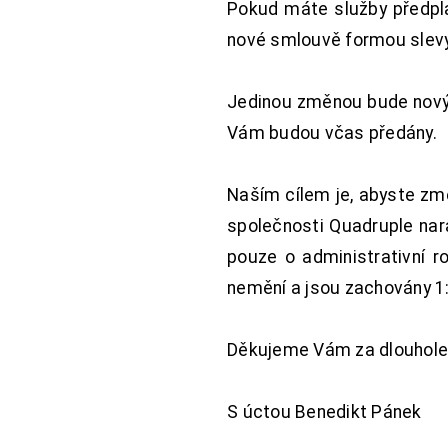
Pokud máte služby předpl
nové smlouvě formou slevy 
Jedinou změnou bude nový 
Vám budou včas předány.
Naším cílem je, abyste změ
společnosti Quadruple nara
pouze o administrativní r
nemění a jsou zachovány 1:
Děkujeme Vám za dlouhole
S úctou Benedikt Pánek