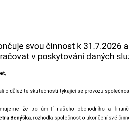
končuje svou činnost k 31.7.2026 
račovat v poskytování daných slu
net
,
i o důležité skutečnosti týkající se provozu společno
ujeme že po úmrtí našeho obchodního a finanční
Petra Benýška
, rozhodla společnost o ukončení své činn