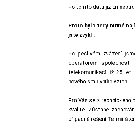
Po tomto datu již Eri nebu
Proto bylo tedy nutné nají
jste zvyklí
.
Po pečlivém zvážení jsme
operátorem společností
telekomunikací již 25 let
nového smluvního vztahu.
Pro Vás se z technického 
kvalitě. Zůstane zachována
případné řešení Terminátor