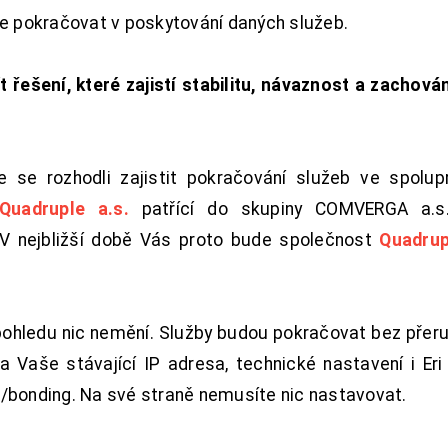
de pokračovat v poskytování daných služeb.
t řešení, které zajistí stabilitu, návaznost a zachován
 se rozhodli zajistit pokračování služeb ve spolu
Quadruple a.s.
patřící do skupiny COMVERGA a.s.,
. V nejbližší době Vás proto bude společnost
Quadrup
pohledu nic nemění. Služby budou pokračovat bez přeru
 Vaše stávající IP adresa, technické nastavení i Eri L
/bonding. Na své straně nemusíte nic nastavovat.