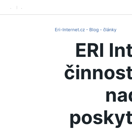
.
.
Eri-Internet.cz - Blog - články
ERI In
činnost
na
poskyt