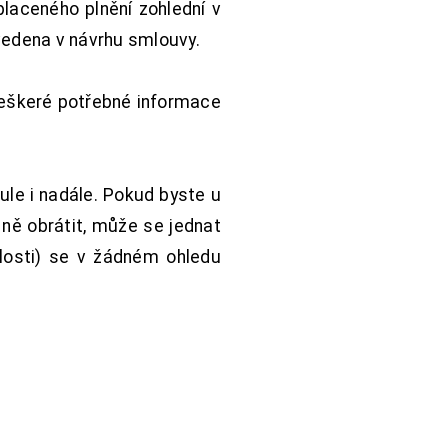
aceného plnění zohlední v
vedena v návrhu smlouvy.
Veškeré potřebné informace
ule i nadále. Pokud byste u
 ně obrátit, může se jednat
hlosti) se v žádném ohledu