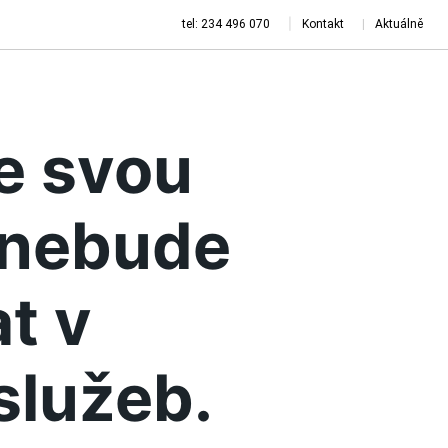
tel: 234 496 070
Kontakt
Aktuálně
je svou
a nebude
t v
služeb.