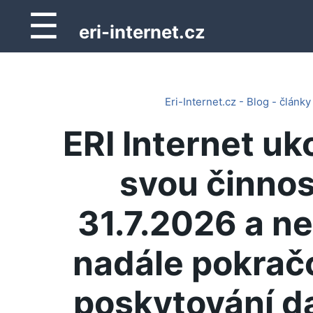
☰
eri-internet.cz
Eri-Internet.cz - Blog - články
ERI Internet uk
svou činnos
31.7.2026 a n
nadále pokrač
poskytování d