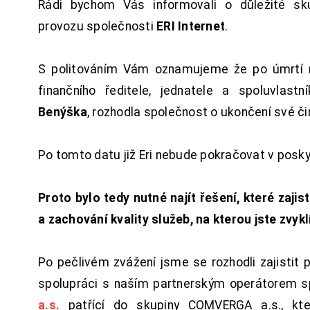
Rádi bychom Vás informovali o důležité sku
provozu společnosti
ERI Internet
.
S politováním Vám oznamujeme že po úmrtí 
finančního ředitele, jednatele a spoluvlast
Benýška
, rozhodla společnost o ukončení své či
Po tomto datu již Eri nebude pokračovat v posk
Proto bylo tedy nutné najít řešení, které zajist
a zachování kvality služeb, na kterou jste zvykl
Po pečlivém zvážení jsme se rozhodli zajistit 
spolupráci s naším partnerským operátorem s
a.s.
patřící do skupiny COMVERGA a.s., kte