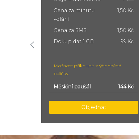
1,50 Kč
Cena za minutu
1,50 Kč
volání
1,50 Kč
Cena za SMS
1,50 Kč
99 Kč
Dokup dat 5 GB
249 Kč
Dokup dat 10 GB
399 Kč
ěné
Možnost přikoupit zvýhodněné
balíčky
144 Kč
Měsíční paušál
299 Kč
Objednat