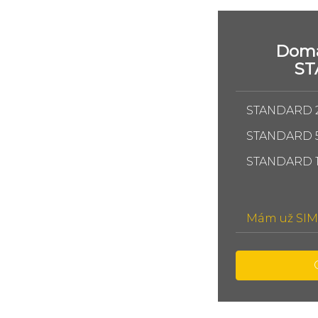
Domá
S
STANDARD 
STANDARD 
STANDARD 
Mám už SIM