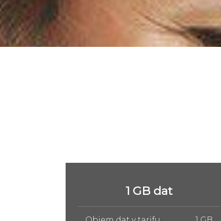
5 GB dat
1 GB
Objem dat v tarifu
5 GB