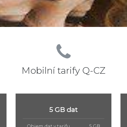
Mobilní tarify Q-CZ
10 GB dat
Objem dat v tarifu
10 GB