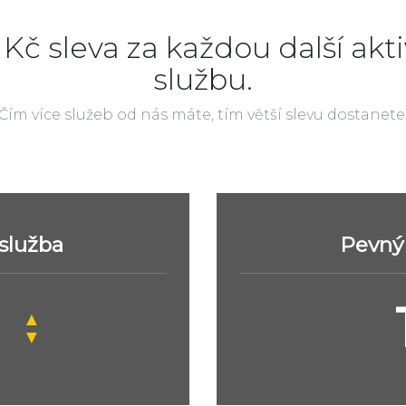
 Kč sleva za každou další akti
službu.
Čím více služeb od nás máte, tím větší slevu dostanete
 služba
Pevný 
▲
▼