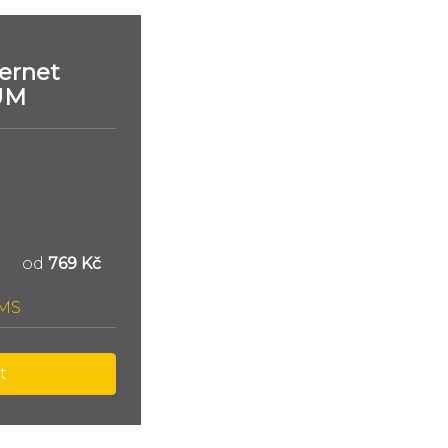
ernet
UM
od
769 Kč
SMS
t