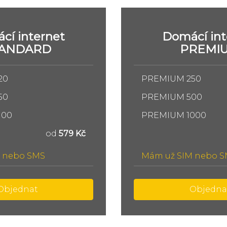
cí internet
Domácí int
TANDARD
PREMI
20
PREMIUM 250
50
PREMIUM 500
100
PREMIUM 1000
od
579 Kč
 nebo SMS
Mám už SIM nebo 
Objednat
Objedna