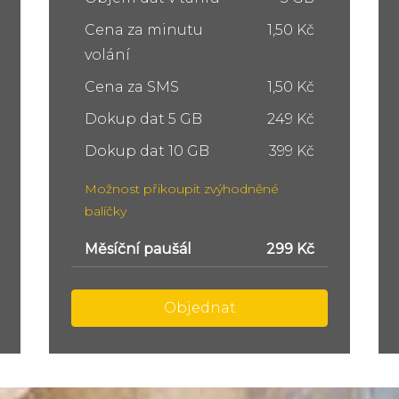
Cena za minutu
1,50 Kč
volání
Cena za SMS
1,50 Kč
Dokup dat 5 GB
249 Kč
Dokup dat 10 GB
399 Kč
Možnost přikoupit zvýhodněné
balíčky
Měsíční paušál
449 Kč
Objednat