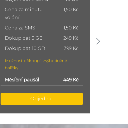
Cena za minutu
1,50 Kč
Cena z
volání
volání
Cena za SMS
1,50 Kč
Cena z
Dokup dat 5 GB
249 Kč
Dokup 
Dokup dat 10 GB
399 Kč
Dokup 
Možnost přikoupit zvýhodněné
Možnost
balíčky
balíčky
Měsíční paušál
749 Kč
Měsíční
Objednat