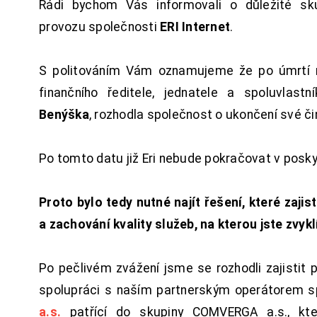
Rádi bychom Vás informovali o důležité sku
provozu společnosti
ERI Internet
.
S politováním Vám oznamujeme že po úmrtí 
finančního ředitele, jednatele a spoluvlast
Benýška
, rozhodla společnost o ukončení své či
Po tomto datu již Eri nebude pokračovat v posk
Proto bylo tedy nutné najít řešení, které zajist
a zachování kvality služeb, na kterou jste zvykl
Po pečlivém zvážení jsme se rozhodli zajistit 
spolupráci s naším partnerským operátorem s
a.s.
patřící do skupiny COMVERGA a.s., kte