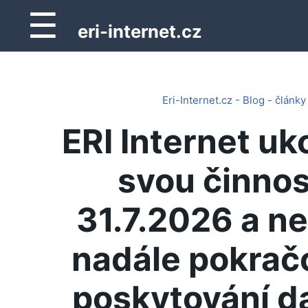
☰
eri-internet.cz
Eri-Internet.cz - Blog - články
ERI Internet uk
svou činnos
31.7.2026 a n
nadále pokrač
poskytování d