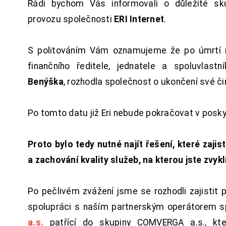
Rádi bychom Vás informovali o důležité sku
provozu společnosti
ERI Internet
.
S politováním Vám oznamujeme že po úmrtí 
finančního ředitele, jednatele a spoluvlast
Benýška
, rozhodla společnost o ukončení své či
Po tomto datu již Eri nebude pokračovat v posk
Proto bylo tedy nutné najít řešení, které zajist
a zachování kvality služeb, na kterou jste zvykl
Po pečlivém zvážení jsme se rozhodli zajistit 
spolupráci s naším partnerským operátorem s
a.s.
patřící do skupiny COMVERGA a.s., kte