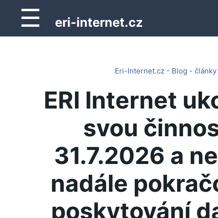
☰
eri-internet.cz
Eri-Internet.cz - Blog - články
ERI Internet uk
svou činnos
31.7.2026 a n
nadále pokrač
poskytování d