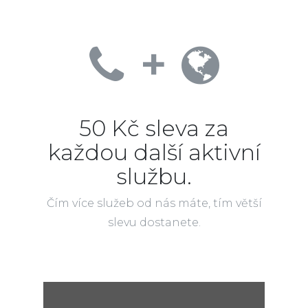
+
50 Kč sleva za
každou další aktivní
službu.
Čím více služeb od nás máte, tím větší
slevu dostanete.