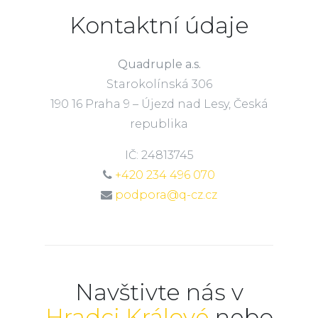
Kontaktní údaje
Quadruple a.s.
Starokolínská 306
190 16 Praha 9 – Újezd nad Lesy, Česká
republika
IČ: 24813745
+420 234 496 070
podpora@q-cz.cz
Navštivte nás v
Hradci Králové
nebo