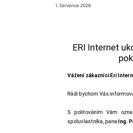
1. července 2026
ERI Internet u
pok
Vážení zákazníci Eri Inter
Rádi bychom Vás informoval
S politováním Vám oznam
spoluvlastníka, pana
Ing. 