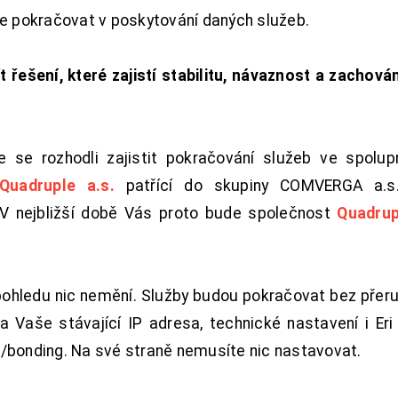
de pokračovat v poskytování daných služeb.
t řešení, které zajistí stabilitu, návaznost a zachován
 se rozhodli zajistit pokračování služeb ve spolu
Quadruple a.s.
patřící do skupiny COMVERGA a.s.,
. V nejbližší době Vás proto bude společnost
Quadrup
pohledu nic nemění. Služby budou pokračovat bez přeru
 Vaše stávající IP adresa, technické nastavení i Eri L
/bonding. Na své straně nemusíte nic nastavovat.