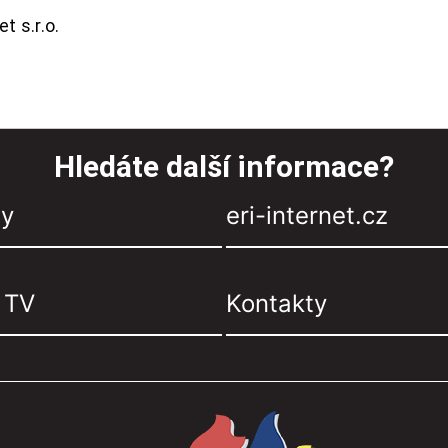
t s.r.o.
Hledáte další informace?
zy
eri-internet.cz
, TV
Kontakty