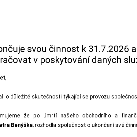
končuje svou činnost k 31.7.2026 
račovat v poskytování daných slu
net
,
i o důležité skutečnosti týkající se provozu společno
ujeme že po úmrtí našeho obchodního a finanční
Petra Benýška
, rozhodla společnost o ukončení své činn