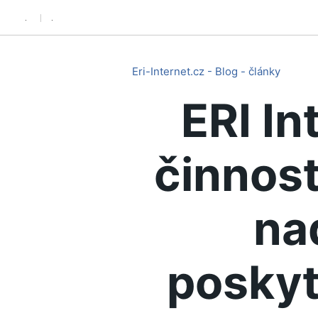
.
.
Eri-Internet.cz - Blog - články
ERI In
činnost
na
poskyt