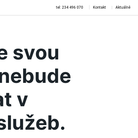
tel: 234 496 070
Kontakt
Aktuálně
je svou
a nebude
t v
služeb.