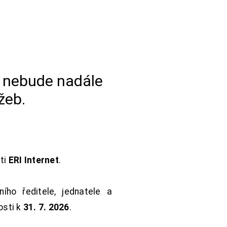
a nebude nadále
žeb.
sti
ERI Internet
.
ho ředitele, jednatele a
osti k
31. 7. 2026
.