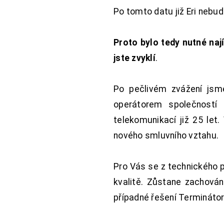
Po tomto datu již Eri nebu
Proto bylo tedy nutné nají
jste zvyklí
.
Po pečlivém zvážení jsme
operátorem společností
telekomunikací již 25 let
nového smluvního vztahu.
Pro Vás se z technického 
kvalitě. Zůstane zachována
případné řešení Terminátor