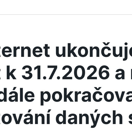
ternet ukonču
 k 31.7.2026 
dále pokračova
ování daných 