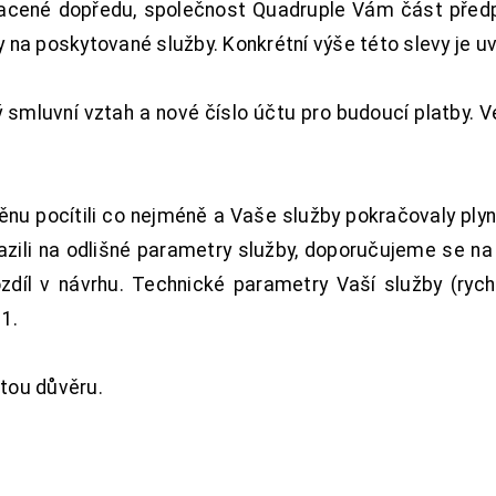
acené dopředu, společnost Quadruple Vám část předpl
na poskytované služby. Konkrétní výše této slevy je u
smluvní vztah a nové číslo účtu pro budoucí platby. 
nu pocítili co nejméně a Vaše služby pokračovaly plyn
zili na odlišné parametry služby, doporučujeme se na
ozdíl v návrhu. Technické parametry Vaší služby (ryc
1.
tou důvěru.