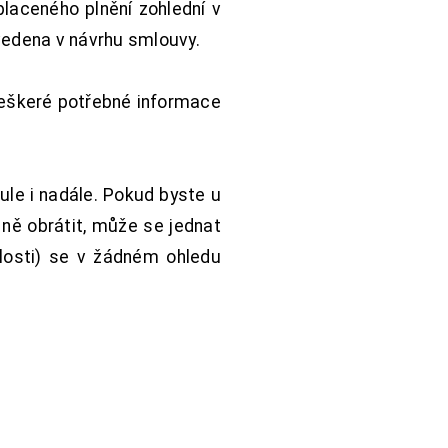
aceného plnění zohlední v
vedena v návrhu smlouvy.
Veškeré potřebné informace
ule i nadále. Pokud byste u
 ně obrátit, může se jednat
hlosti) se v žádném ohledu