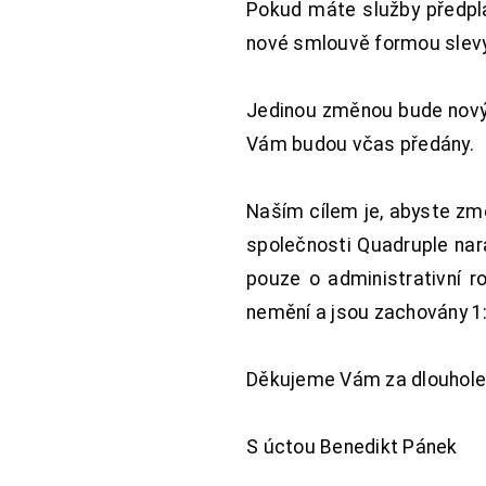
Pokud máte služby předpl
nové smlouvě formou slevy 
Jedinou změnou bude nový 
Vám budou včas předány.
Naším cílem je, abyste změ
společnosti Quadruple nara
pouze o administrativní r
nemění a jsou zachovány 1:
Děkujeme Vám za dlouhole
S úctou Benedikt Pánek