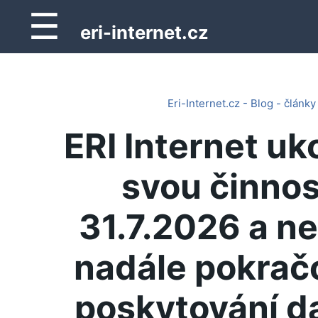
☰
eri-internet.cz
Eri-Internet.cz - Blog - články
ERI Internet uk
svou činnos
31.7.2026 a n
nadále pokrač
poskytování d