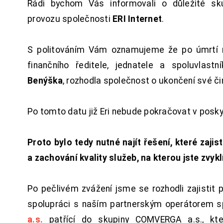
Rádi bychom Vás informovali o důležité sku
provozu společnosti
ERI Internet
.
S politováním Vám oznamujeme že po úmrtí 
finančního ředitele, jednatele a spoluvlast
Benýška
, rozhodla společnost o ukončení své či
Po tomto datu již Eri nebude pokračovat v posk
Proto bylo tedy nutné najít řešení, které zajist
a zachování kvality služeb, na kterou jste zvykl
Po pečlivém zvážení jsme se rozhodli zajistit 
spolupráci s naším partnerským operátorem s
a.s.
patřící do skupiny COMVERGA a.s., kte