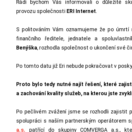
Rádi bychom Vás informovali o důležité sku
provozu společnosti
ERI Internet
.
S politováním Vám oznamujeme že po úmrtí 
finančního ředitele, jednatele a spoluvlast
Benýška
, rozhodla společnost o ukončení své či
Po tomto datu již Eri nebude pokračovat v posk
Proto bylo tedy nutné najít řešení, které zajist
a zachování kvality služeb, na kterou jste zvykl
Po pečlivém zvážení jsme se rozhodli zajistit 
spolupráci s naším partnerským operátorem s
a.s.
patřící do skupiny COMVERGA a.s., kte