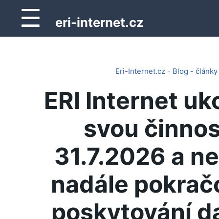
☰
eri-internet.cz
Eri-Internet.cz - Blog - články
ERI Internet uk
svou činnos
31.7.2026 a n
nadále pokrač
poskytování d