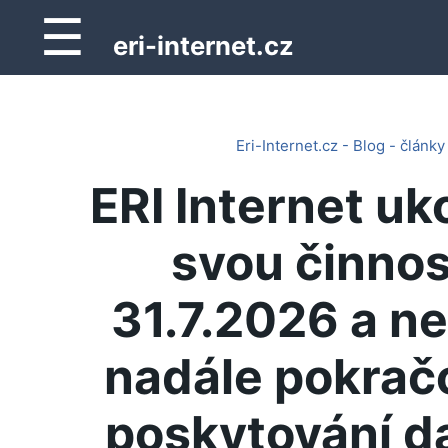
☰
eri-internet.cz
Eri-Internet.cz - Blog - články
ERI Internet uk
svou činnos
31.7.2026 a n
nadále pokrač
poskytování d