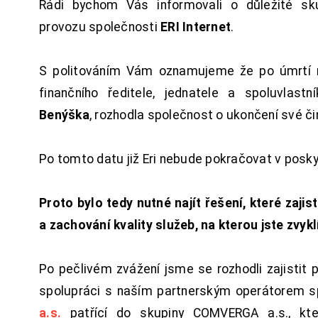
Rádi bychom Vás informovali o důležité sku
provozu společnosti
ERI Internet
.
S politováním Vám oznamujeme že po úmrtí 
finančního ředitele, jednatele a spoluvlast
Benýška
, rozhodla společnost o ukončení své či
Po tomto datu již Eri nebude pokračovat v posk
Proto bylo tedy nutné najít řešení, které zajist
a zachování kvality služeb, na kterou jste zvykl
Po pečlivém zvážení jsme se rozhodli zajistit 
spolupráci s naším partnerským operátorem s
a.s.
patřící do skupiny COMVERGA a.s., kte