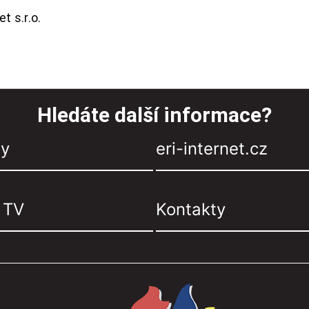
t s.r.o.
Hledáte další informace?
zy
eri-internet.cz
, TV
Kontakty