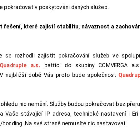
de pokračovat v poskytování daných služeb.
t řešení, které zajistí stabilitu, návaznost a zachován
 se rozhodli zajistit pokračování služeb ve spolu
Quadruple a.s.
patřící do skupiny COMVERGA a.s.,
. V nejbližší době Vás proto bude společnost
Quadrup
pohledu nic nemění. Služby budou pokračovat bez přeru
 Vaše stávající IP adresa, technické nastavení i Eri L
/bonding. Na své straně nemusíte nic nastavovat.