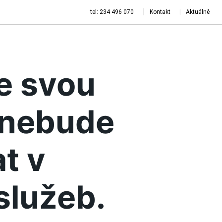
tel: 234 496 070
Kontakt
Aktuálně
je svou
a nebude
t v
služeb.