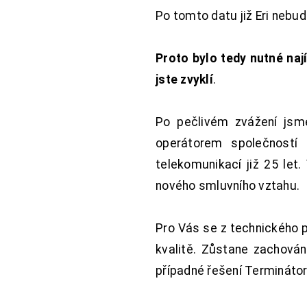
Po tomto datu již Eri nebu
Proto bylo tedy nutné nají
jste zvyklí
.
Po pečlivém zvážení jsme
operátorem společností
telekomunikací již 25 let
nového smluvního vztahu.
Pro Vás se z technického 
kvalitě. Zůstane zachována
případné řešení Terminátor