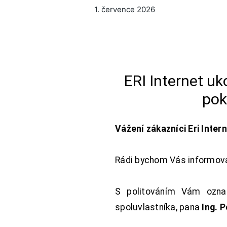
1. července 2026
ERI Internet u
pok
Vážení zákazníci Eri Inter
Rádi bychom Vás informoval
S politováním Vám oznam
spoluvlastníka, pana
Ing. 