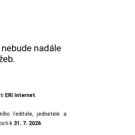
a nebude nadále
žeb.
sti
ERI Internet
.
ho ředitele, jednatele a
osti k
31. 7. 2026
.