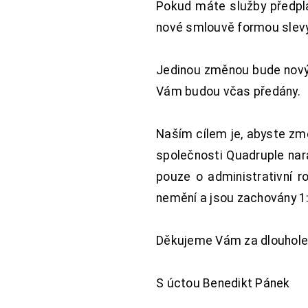
Pokud máte služby předpl
nové smlouvě formou slevy 
Jedinou změnou bude nový 
Vám budou včas předány.
Naším cílem je, abyste změ
společnosti Quadruple nara
pouze o administrativní r
nemění a jsou zachovány 1:
Děkujeme Vám za dlouhole
S úctou Benedikt Pánek