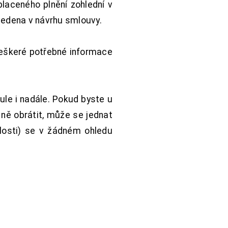
aceného plnění zohlední v
vedena v návrhu smlouvy.
Veškeré potřebné informace
ule i nadále. Pokud byste u
 ně obrátit, může se jednat
hlosti) se v žádném ohledu