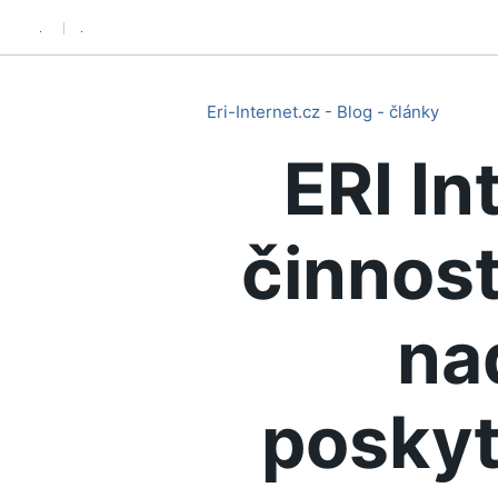
.
.
Eri-Internet.cz - Blog - články
ERI In
činnost
na
poskyt