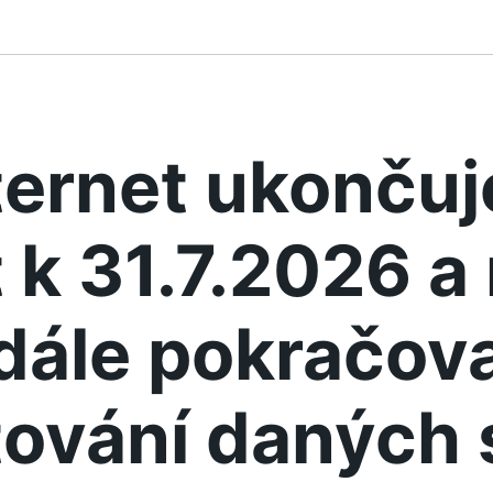
ternet ukonču
 k 31.7.2026 
dále pokračova
ování daných 