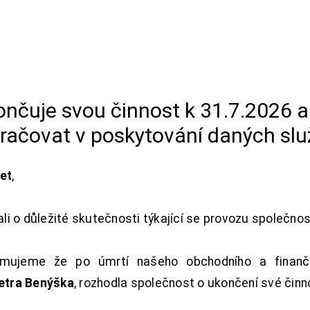
končuje svou činnost k 31.7.2026 
račovat v poskytování daných slu
net
,
i o důležité skutečnosti týkající se provozu společno
ujeme že po úmrtí našeho obchodního a finanční
Petra Benýška
, rozhodla společnost o ukončení své činn