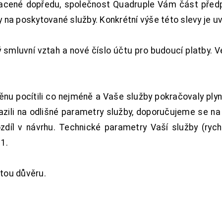
acené dopředu, společnost Quadruple Vám část předpl
na poskytované služby. Konkrétní výše této slevy je u
smluvní vztah a nové číslo účtu pro budoucí platby. 
nu pocítili co nejméně a Vaše služby pokračovaly plyn
zili na odlišné parametry služby, doporučujeme se na
ozdíl v návrhu. Technické parametry Vaší služby (ryc
1.
tou důvěru.