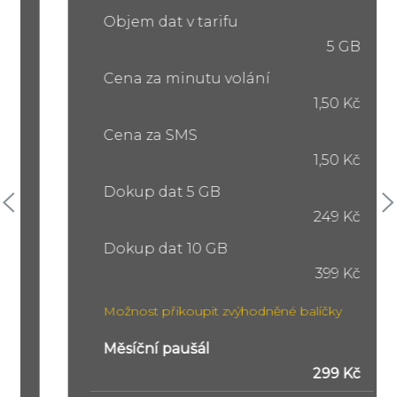
Objem dat v tarifu
5 GB
Cena za minutu volání
1,50 Kč
Cena za SMS
1,50 Kč
Dokup dat 5 GB
249 Kč
Dokup dat 10 GB
399 Kč
Možnost přikoupit zvýhodněné balíčky
Měsíční paušál
299 Kč