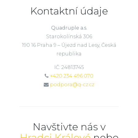
Kontaktní údaje
Quadruple a.s.
Starokolínská 306
190 16 Praha 9 – Újezd nad Lesy, Česká
republika
IČ: 24813745
+420 234 496 070
podpora@q-cz.cz
Navštivte nás v
Hradci Králové
nebo