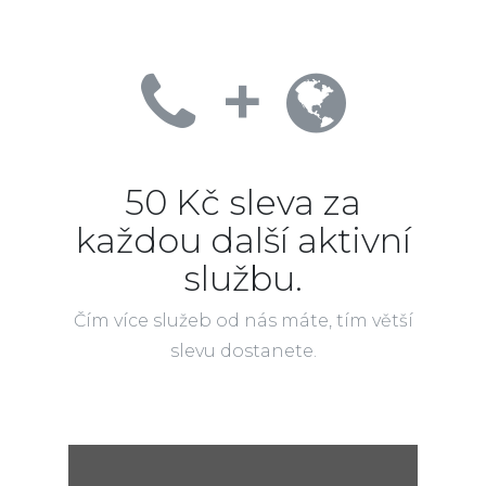
+
50 Kč sleva za
každou další aktivní
službu.
Čím více služeb od nás máte, tím větší
slevu dostanete.