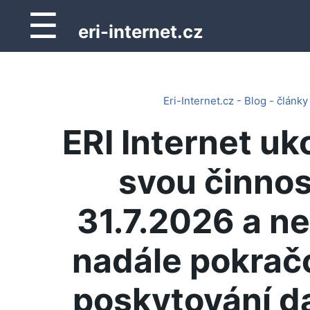
☰
eri-internet.cz
Eri-Internet.cz - Blog - články
ERI Internet uk
svou činnos
31.7.2026 a n
nadále pokrač
poskytování d