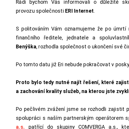
Rádi bychom Vás informovali o důležité sku
provozu společnosti
ERI Internet
.
S politováním Vám oznamujeme že po úmrtí 
finančního ředitele, jednatele a spoluvlast
Benýška
, rozhodla společnost o ukončení své či
Po tomto datu již Eri nebude pokračovat v posk
Proto bylo tedy nutné najít řešení, které zajist
a zachování kvality služeb, na kterou jste zvykl
Po pečlivém zvážení jsme se rozhodli zajistit 
spolupráci s naším partnerským operátorem s
a.s.
patřící do skupiny COMVERGA a.s., kte