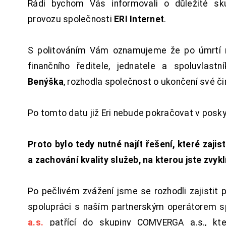
Rádi bychom Vás informovali o důležité sku
provozu společnosti
ERI Internet
.
S politováním Vám oznamujeme že po úmrtí 
finančního ředitele, jednatele a spoluvlast
Benýška
, rozhodla společnost o ukončení své či
Po tomto datu již Eri nebude pokračovat v posk
Proto bylo tedy nutné najít řešení, které zajist
a zachování kvality služeb, na kterou jste zvykl
Po pečlivém zvážení jsme se rozhodli zajistit 
spolupráci s naším partnerským operátorem s
a.s.
patřící do skupiny COMVERGA a.s., kte