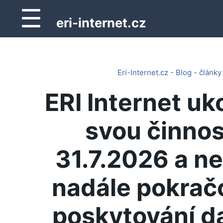
☰
eri-internet.cz
Eri-Internet.cz - Blog - články
ERI Internet uk
svou činnos
31.7.2026 a n
nadále pokrač
poskytování d