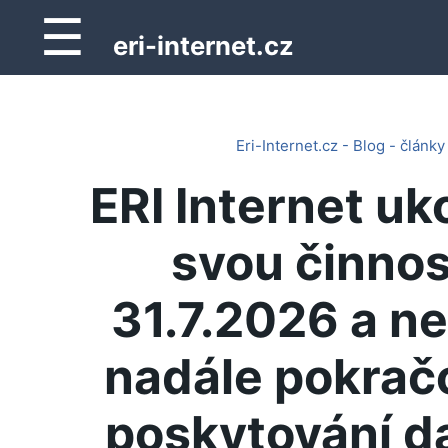
☰
eri-internet.cz
Eri-Internet.cz - Blog - články
ERI Internet uk
svou činnos
31.7.2026 a n
nadále pokrač
poskytování d