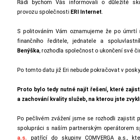
Rádi bychom Vás informovali o důležité sku
provozu společnosti
ERI Internet
.
S politováním Vám oznamujeme že po úmrtí 
finančního ředitele, jednatele a spoluvlast
Benýška
, rozhodla společnost o ukončení své či
Po tomto datu již Eri nebude pokračovat v posk
Proto bylo tedy nutné najít řešení, které zajist
a zachování kvality služeb, na kterou jste zvykl
Po pečlivém zvážení jsme se rozhodli zajistit 
spolupráci s naším partnerským operátorem s
a.s.
patřící do skupiny COMVERGA a.s., kte