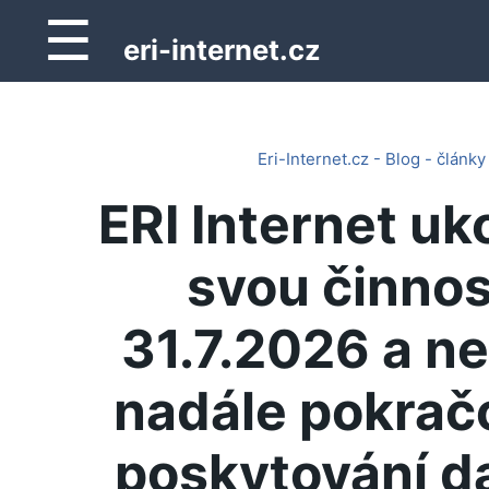
☰
eri-internet.cz
Eri-Internet.cz - Blog - články
ERI Internet uk
svou činnos
31.7.2026 a n
nadále pokrač
poskytování d