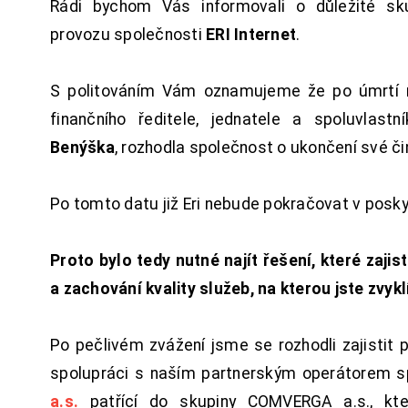
Rádi bychom Vás informovali o důležité sku
provozu společnosti
ERI Internet
.
S politováním Vám oznamujeme že po úmrtí 
finančního ředitele, jednatele a spoluvlast
Benýška
, rozhodla společnost o ukončení své či
Po tomto datu již Eri nebude pokračovat v posk
Proto bylo tedy nutné najít řešení, které zajist
a zachování kvality služeb, na kterou jste zvykl
Po pečlivém zvážení jsme se rozhodli zajistit 
spolupráci s naším partnerským operátorem s
a.s.
patřící do skupiny COMVERGA a.s., kte