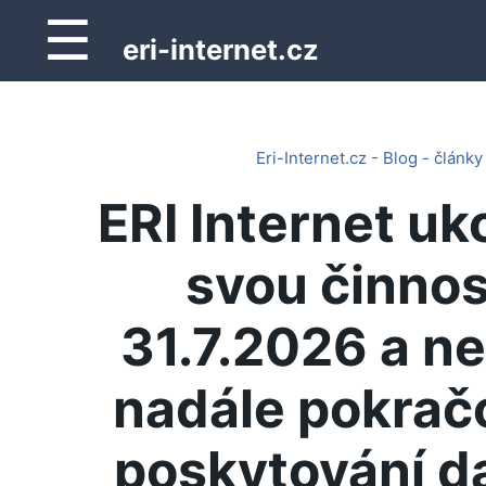
☰
eri-internet.cz
Eri-Internet.cz - Blog - články
ERI Internet uk
svou činnos
31.7.2026 a n
nadále pokrač
poskytování d