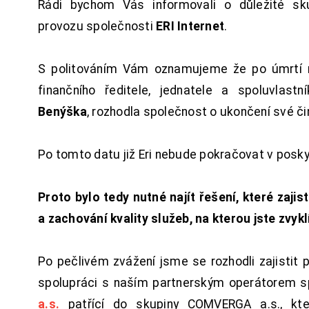
Rádi bychom Vás informovali o důležité sku
provozu společnosti
ERI Internet
.
S politováním Vám oznamujeme že po úmrtí 
finančního ředitele, jednatele a spoluvlast
Benýška
, rozhodla společnost o ukončení své či
Po tomto datu již Eri nebude pokračovat v posk
Proto bylo tedy nutné najít řešení, které zajist
a zachování kvality služeb, na kterou jste zvykl
Po pečlivém zvážení jsme se rozhodli zajistit 
spolupráci s naším partnerským operátorem s
a.s.
patřící do skupiny COMVERGA a.s., kte