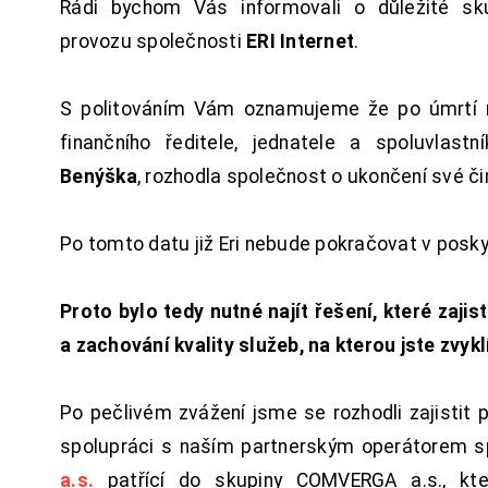
Rádi bychom Vás informovali o důležité sku
provozu společnosti
ERI Internet
.
S politováním Vám oznamujeme že po úmrtí 
finančního ředitele, jednatele a spoluvlast
Benýška
, rozhodla společnost o ukončení své či
Po tomto datu již Eri nebude pokračovat v posk
Proto bylo tedy nutné najít řešení, které zajist
a zachování kvality služeb, na kterou jste zvykl
Po pečlivém zvážení jsme se rozhodli zajistit 
spolupráci s naším partnerským operátorem s
a.s.
patřící do skupiny COMVERGA a.s., kte