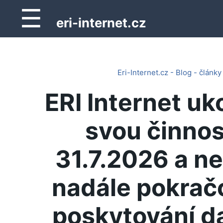
☰
eri-internet.cz
Eri-Internet.cz - Blog - články
ERI Internet uk
svou činnos
31.7.2026 a n
nadále pokrač
poskytování d