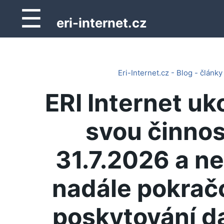
☰
eri-internet.cz
Eri-Internet.cz - Blog - články
ERI Internet uk
svou činnos
31.7.2026 a n
nadále pokrač
poskytování d