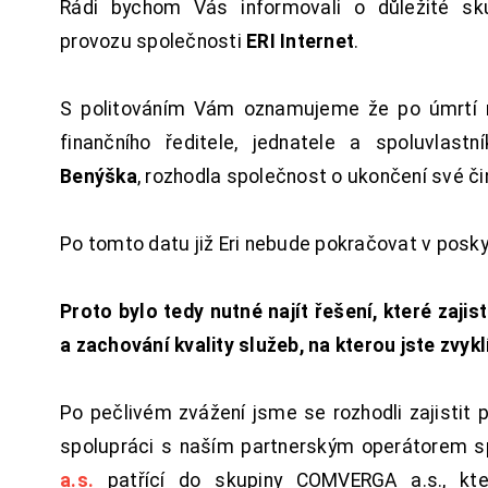
Rádi bychom Vás informovali o důležité sku
provozu společnosti
ERI Internet
.
S politováním Vám oznamujeme že po úmrtí 
finančního ředitele, jednatele a spoluvlast
Benýška
, rozhodla společnost o ukončení své či
Po tomto datu již Eri nebude pokračovat v posk
Proto bylo tedy nutné najít řešení, které zajist
a zachování kvality služeb, na kterou jste zvykl
Po pečlivém zvážení jsme se rozhodli zajistit 
spolupráci s naším partnerským operátorem s
a.s.
patřící do skupiny COMVERGA a.s., kte