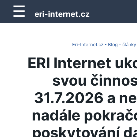
☰
eri-internet.cz
Eri-Internet.cz - Blog - články
ERI Internet uk
svou činnos
31.7.2026 a n
nadále pokrač
poskytování d