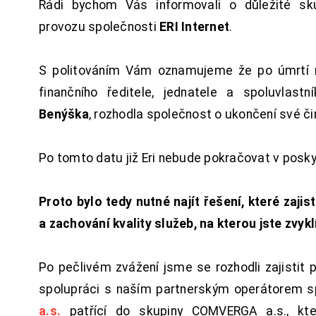
Rádi bychom Vás informovali o důležité sku
provozu společnosti
ERI Internet
.
S politováním Vám oznamujeme že po úmrtí 
finančního ředitele, jednatele a spoluvlast
Benýška
, rozhodla společnost o ukončení své či
Po tomto datu již Eri nebude pokračovat v posk
Proto bylo tedy nutné najít řešení, které zajist
a zachování kvality služeb, na kterou jste zvykl
Po pečlivém zvážení jsme se rozhodli zajistit 
spolupráci s naším partnerským operátorem s
a.s.
patřící do skupiny COMVERGA a.s., kte