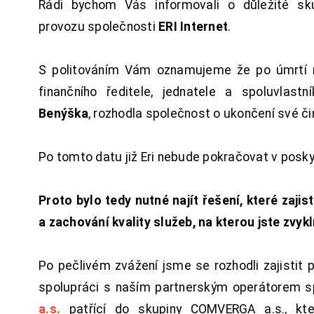
Rádi bychom Vás informovali o důležité sku
provozu společnosti
ERI Internet
.
S politováním Vám oznamujeme že po úmrtí 
finančního ředitele, jednatele a spoluvlast
Benýška
, rozhodla společnost o ukončení své či
Po tomto datu již Eri nebude pokračovat v posk
Proto bylo tedy nutné najít řešení, které zajist
a zachování kvality služeb, na kterou jste zvykl
Po pečlivém zvážení jsme se rozhodli zajistit 
spolupráci s naším partnerským operátorem s
a.s.
patřící do skupiny COMVERGA a.s., kte