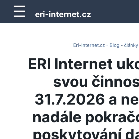
☰
eri-internet.cz
Eri-Internet.cz - Blog - články
ERI Internet uk
svou činnos
31.7.2026 a n
nadále pokrač
poskytování d