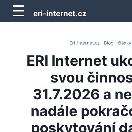
☰
eri-internet.cz
Eri-Internet.cz - Blog - články
ERI Internet uk
svou činnos
31.7.2026 a n
nadále pokrač
poskytování d