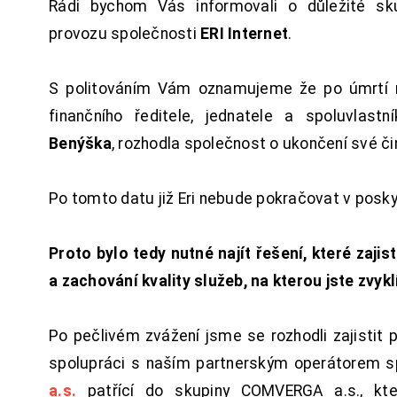
Rádi bychom Vás informovali o důležité sku
provozu společnosti
ERI Internet
.
S politováním Vám oznamujeme že po úmrtí 
finančního ředitele, jednatele a spoluvlast
Benýška
, rozhodla společnost o ukončení své či
Po tomto datu již Eri nebude pokračovat v posk
Proto bylo tedy nutné najít řešení, které zajist
a zachování kvality služeb, na kterou jste zvykl
Po pečlivém zvážení jsme se rozhodli zajistit 
spolupráci s naším partnerským operátorem s
a.s.
patřící do skupiny COMVERGA a.s., kte