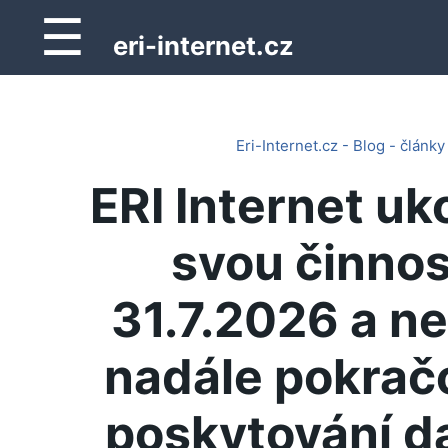
☰
eri-internet.cz
Eri-Internet.cz - Blog - články
ERI Internet uk
svou činnos
31.7.2026 a n
nadále pokrač
poskytování d