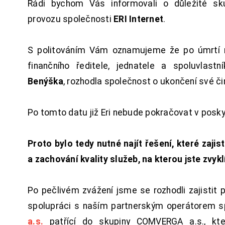
Rádi bychom Vás informovali o důležité sku
provozu společnosti
ERI Internet
.
S politováním Vám oznamujeme že po úmrtí 
finančního ředitele, jednatele a spoluvlast
Benýška
, rozhodla společnost o ukončení své či
Po tomto datu již Eri nebude pokračovat v posk
Proto bylo tedy nutné najít řešení, které zajist
a zachování kvality služeb, na kterou jste zvykl
Po pečlivém zvážení jsme se rozhodli zajistit 
spolupráci s naším partnerským operátorem s
a.s.
patřící do skupiny COMVERGA a.s., kte