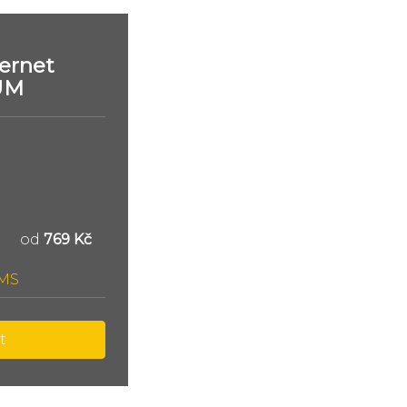
ernet
UM
od
769 Kč
SMS
t