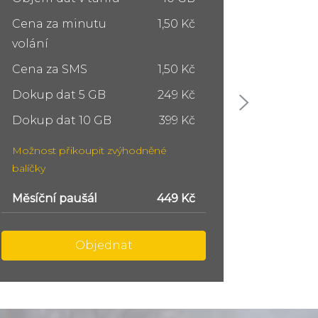
Cena za minutu
1,50 Kč
Cena z
volání
volání
Cena za SMS
1,50 Kč
Cena z
Dokup dat 5 GB
249 Kč
Dokup 
Dokup dat 10 GB
399 Kč
Dokup 
Možnost přikoupit zvýhodněné
Možnost
balíčky
balíčky
Měsíční paušál
749 Kč
Měsíční
Objednat