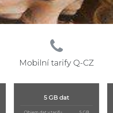
Mobilní tarify Q-CZ
10 GB dat
Objem dat v tarifu
10 GB