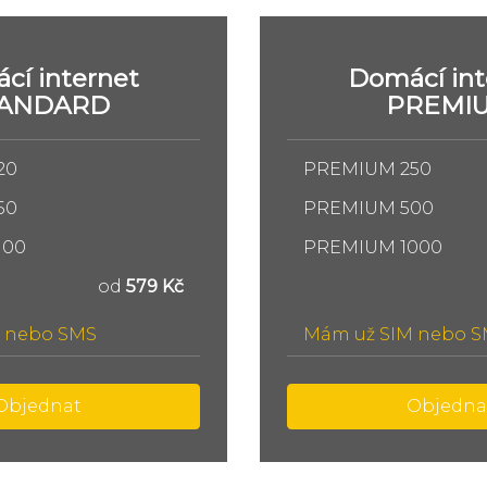
cí internet
Domácí int
TANDARD
PREMI
20
PREMIUM 250
50
PREMIUM 500
100
PREMIUM 1000
od
579 Kč
 nebo SMS
Mám už SIM nebo 
Objednat
Objedna