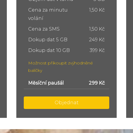
Cena za minutu
1,50 Kč
volání
Cena za SMS
1,50 Kč
Dokup dat 5 GB
249 Kč
Dokup dat 10 GB
399 Kč
Možnost přikoupit zvýhodněné
balíčky
Měsíční paušál
449 Kč
Objednat