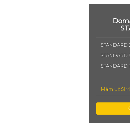
Domá
S
STANDARD 
STANDARD 
STANDARD 
Mám už SIM