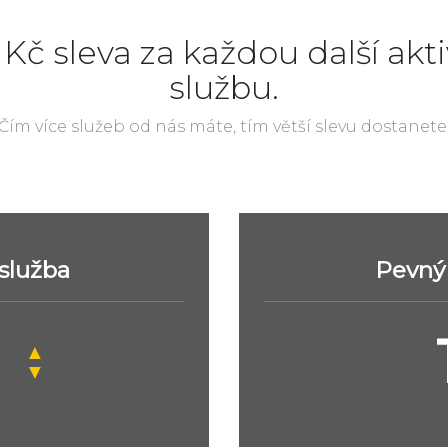
 Kč sleva za každou další akti
službu.
Čím více služeb od nás máte, tím větší slevu dostanete
 služba
Pevný 
▲
▼