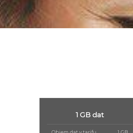
5 GB dat
1 GB
Objem dat v tarifu
5 GB