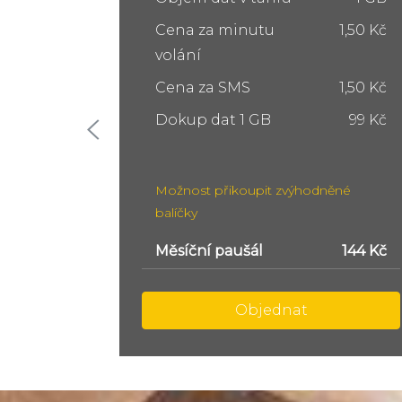
1,50 Kč
Cena za minutu
1,50 Kč
volání
1,50 Kč
Cena za SMS
1,50 Kč
99 Kč
Dokup dat 5 GB
249 Kč
Dokup dat 10 GB
399 Kč
ěné
Možnost přikoupit zvýhodněné
balíčky
144 Kč
Měsíční paušál
299 Kč
Objednat