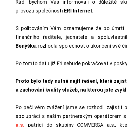
Rádi bychom Vás informovali o důležité sku
provozu společnosti
ERI Internet
.
S politováním Vám oznamujeme že po úmrtí 
finančního ředitele, jednatele a spoluvlast
Benýška
, rozhodla společnost o ukončení své či
Po tomto datu již Eri nebude pokračovat v posk
Proto bylo tedy nutné najít řešení, které zajist
a zachování kvality služeb, na kterou jste zvykl
Po pečlivém zvážení jsme se rozhodli zajistit 
spolupráci s naším partnerským operátorem s
a.s.
patřící do skupiny COMVERGA a.s., kte