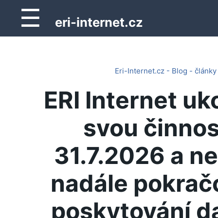
☰
eri-internet.cz
Eri-Internet.cz - Blog - články
ERI Internet uk
svou činnos
31.7.2026 a n
nadále pokrač
poskytování d