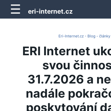
☰
eri-internet.cz
Eri-Internet.cz - Blog - články
ERI Internet uk
svou činnos
31.7.2026 a n
nadále pokrač
poskytování d