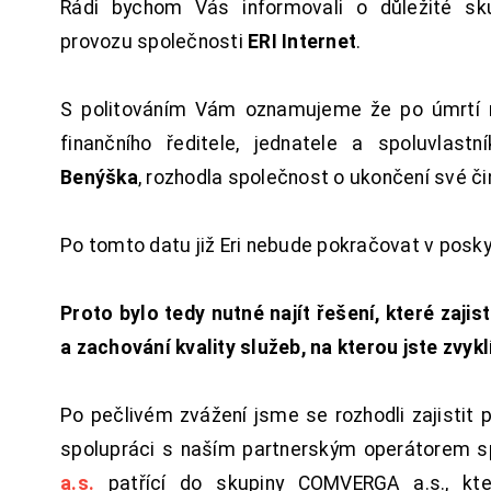
Rádi bychom Vás informovali o důležité sku
provozu společnosti
ERI Internet
.
S politováním Vám oznamujeme že po úmrtí 
finančního ředitele, jednatele a spoluvlast
Benýška
, rozhodla společnost o ukončení své či
Po tomto datu již Eri nebude pokračovat v posk
Proto bylo tedy nutné najít řešení, které zajist
a zachování kvality služeb, na kterou jste zvykl
Po pečlivém zvážení jsme se rozhodli zajistit 
spolupráci s naším partnerským operátorem s
a.s.
patřící do skupiny COMVERGA a.s., kte