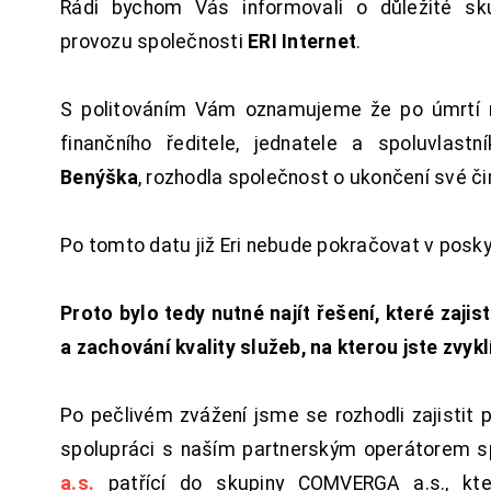
Rádi bychom Vás informovali o důležité sku
provozu společnosti
ERI Internet
.
S politováním Vám oznamujeme že po úmrtí 
finančního ředitele, jednatele a spoluvlast
Benýška
, rozhodla společnost o ukončení své či
Po tomto datu již Eri nebude pokračovat v posk
Proto bylo tedy nutné najít řešení, které zajist
a zachování kvality služeb, na kterou jste zvykl
Po pečlivém zvážení jsme se rozhodli zajistit 
spolupráci s naším partnerským operátorem s
a.s.
patřící do skupiny COMVERGA a.s., kte