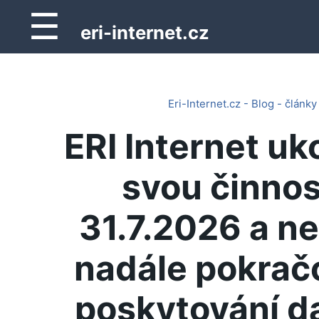
☰
eri-internet.cz
Eri-Internet.cz - Blog - články
ERI Internet uk
svou činnos
31.7.2026 a n
nadále pokrač
poskytování d