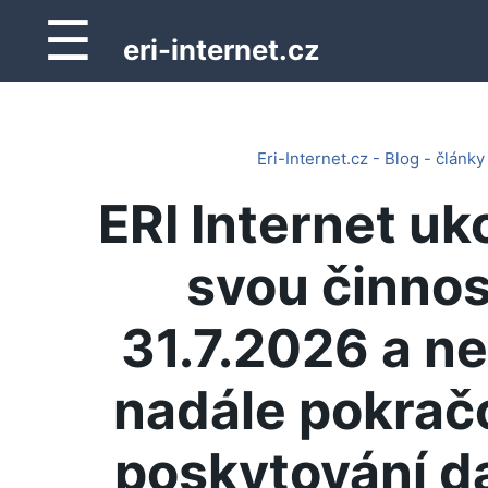
☰
eri-internet.cz
Eri-Internet.cz - Blog - články
ERI Internet uk
svou činnos
31.7.2026 a n
nadále pokrač
poskytování d