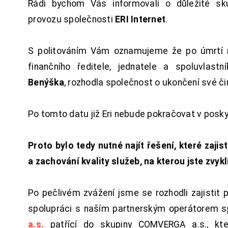
Rádi bychom Vás informovali o důležité sku
provozu společnosti
ERI Internet
.
S politováním Vám oznamujeme že po úmrtí 
finančního ředitele, jednatele a spoluvlast
Benýška
, rozhodla společnost o ukončení své či
Po tomto datu již Eri nebude pokračovat v posk
Proto bylo tedy nutné najít řešení, které zajist
a zachování kvality služeb, na kterou jste zvykl
Po pečlivém zvážení jsme se rozhodli zajistit 
spolupráci s naším partnerským operátorem s
a.s.
patřící do skupiny COMVERGA a.s., kte