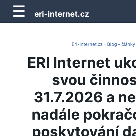
☰
eri-internet.cz
Eri-Internet.cz - Blog - články
ERI Internet uk
svou činnos
31.7.2026 a n
nadále pokrač
poskytování d