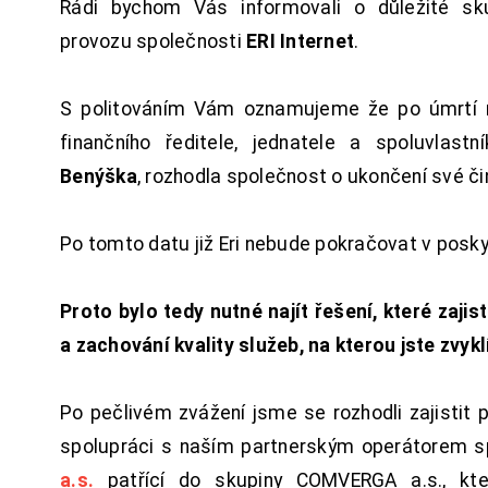
Rádi bychom Vás informovali o důležité sku
provozu společnosti
ERI Internet
.
S politováním Vám oznamujeme že po úmrtí 
finančního ředitele, jednatele a spoluvlast
Benýška
, rozhodla společnost o ukončení své či
Po tomto datu již Eri nebude pokračovat v posk
Proto bylo tedy nutné najít řešení, které zajist
a zachování kvality služeb, na kterou jste zvykl
Po pečlivém zvážení jsme se rozhodli zajistit 
spolupráci s naším partnerským operátorem s
a.s.
patřící do skupiny COMVERGA a.s., kte