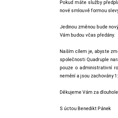
Pokud máte služby předpl
nové smlouvě formou slevy 
Jedinou změnou bude nový 
Vám budou včas předány.
Naším cílem je, abyste změ
společnosti Quadruple nara
pouze o administrativní r
nemění a jsou zachovány 1:
Děkujeme Vám za dlouhole
S úctou Benedikt Pánek