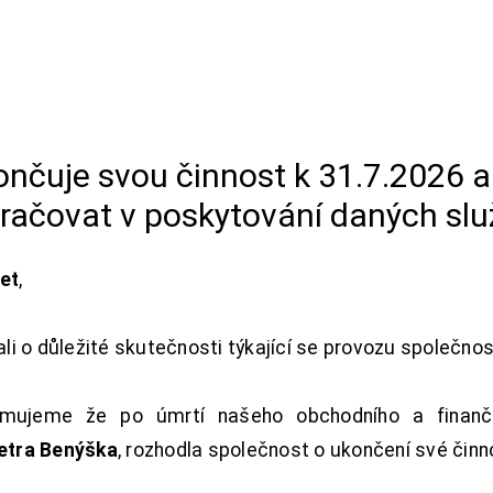
končuje svou činnost k 31.7.2026 
račovat v poskytování daných slu
net
,
i o důležité skutečnosti týkající se provozu společno
ujeme že po úmrtí našeho obchodního a finanční
Petra Benýška
, rozhodla společnost o ukončení své činn