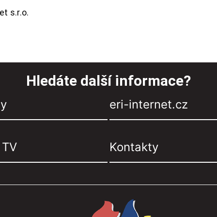
t s.r.o.
Hledáte další informace?
zy
eri-internet.cz
, TV
Kontakty