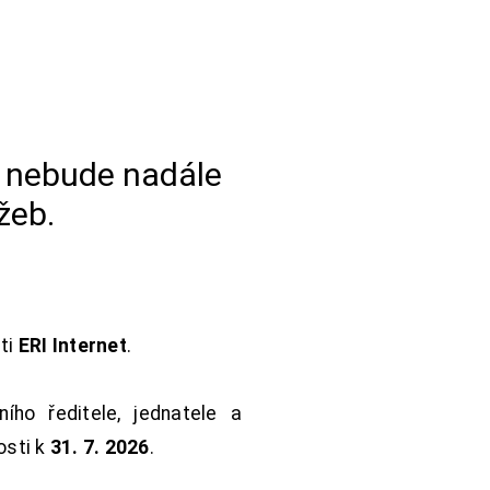
a nebude nadále
žeb.
sti
ERI Internet
.
ho ředitele, jednatele a
osti k
31. 7. 2026
.