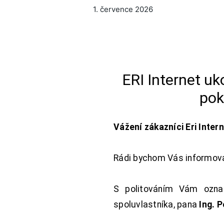
1. července 2026
ERI Internet u
pok
Vážení zákazníci Eri Inter
Rádi bychom Vás informoval
S politováním Vám oznam
spoluvlastníka, pana
Ing. 