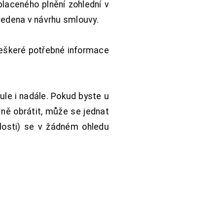
aceného plnění zohlední v
vedena v návrhu smlouvy.
Veškeré potřebné informace
ule i nadále. Pokud byste u
 ně obrátit, může se jednat
hlosti) se v žádném ohledu