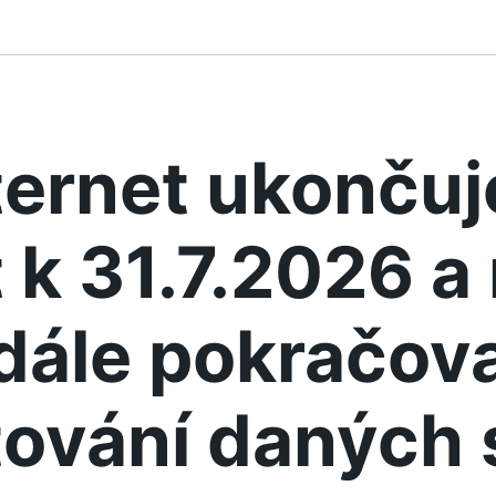
ternet ukonču
 k 31.7.2026 
dále pokračova
ování daných 