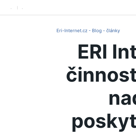
.
.
Eri-Internet.cz - Blog - články
ERI In
činnost
na
poskyt