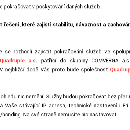
de pokračovat v poskytování daných služeb.
t řešení, které zajistí stabilitu, návaznost a zachován
 se rozhodli zajistit pokračování služeb ve spolu
Quadruple a.s.
patřící do skupiny COMVERGA a.s.,
. V nejbližší době Vás proto bude společnost
Quadrup
pohledu nic nemění. Služby budou pokračovat bez přeru
 Vaše stávající IP adresa, technické nastavení i Eri L
/bonding. Na své straně nemusíte nic nastavovat.