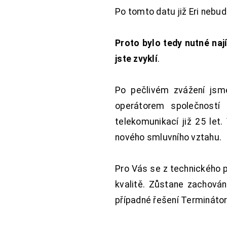
Po tomto datu již Eri nebu
Proto bylo tedy nutné nají
jste zvyklí
.
Po pečlivém zvážení jsme
operátorem společností
telekomunikací již 25 let
nového smluvního vztahu.
Pro Vás se z technického 
kvalitě. Zůstane zachována
případné řešení Terminátor