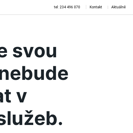
tel: 234 496 070
Kontakt
Aktuálně
je svou
a nebude
t v
služeb.