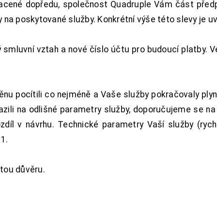
acené dopředu, společnost Quadruple Vám část předpl
na poskytované služby. Konkrétní výše této slevy je u
smluvní vztah a nové číslo účtu pro budoucí platby. 
nu pocítili co nejméně a Vaše služby pokračovaly plyn
zili na odlišné parametry služby, doporučujeme se na
ozdíl v návrhu. Technické parametry Vaší služby (ryc
1.
tou důvěru.