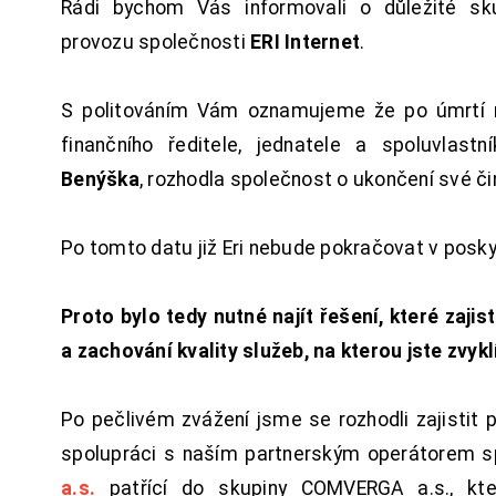
Rádi bychom Vás informovali o důležité sku
provozu společnosti
ERI Internet
.
S politováním Vám oznamujeme že po úmrtí 
finančního ředitele, jednatele a spoluvlast
Benýška
, rozhodla společnost o ukončení své či
Po tomto datu již Eri nebude pokračovat v posk
Proto bylo tedy nutné najít řešení, které zajist
a zachování kvality služeb, na kterou jste zvykl
Po pečlivém zvážení jsme se rozhodli zajistit 
spolupráci s naším partnerským operátorem s
a.s.
patřící do skupiny COMVERGA a.s., kte