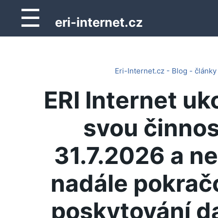
☰
eri-internet.cz
Eri-Internet.cz - Blog - články
ERI Internet uk
svou činnos
31.7.2026 a n
nadále pokrač
poskytování d