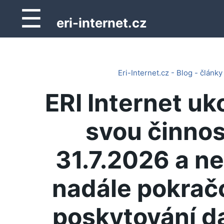
☰
eri-internet.cz
Eri-Internet.cz - Blog - články
ERI Internet uk
svou činnos
31.7.2026 a n
nadále pokrač
poskytování d