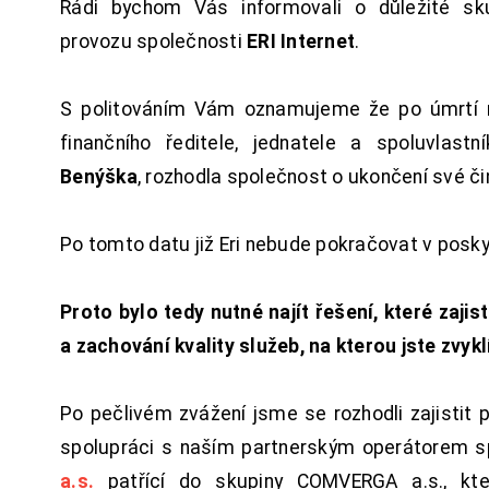
Rádi bychom Vás informovali o důležité sku
provozu společnosti
ERI Internet
.
S politováním Vám oznamujeme že po úmrtí 
finančního ředitele, jednatele a spoluvlast
Benýška
, rozhodla společnost o ukončení své či
Po tomto datu již Eri nebude pokračovat v posk
Proto bylo tedy nutné najít řešení, které zajist
a zachování kvality služeb, na kterou jste zvykl
Po pečlivém zvážení jsme se rozhodli zajistit 
spolupráci s naším partnerským operátorem s
a.s.
patřící do skupiny COMVERGA a.s., kte