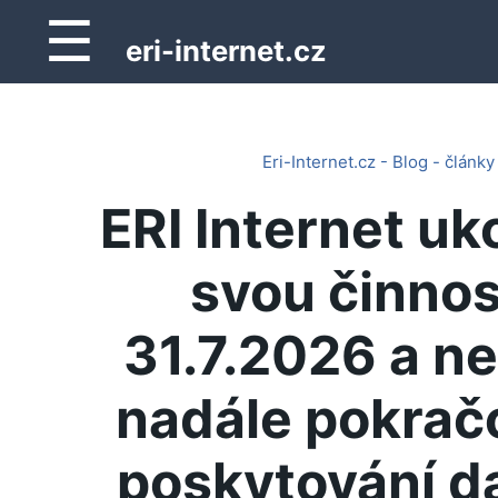
☰
eri-internet.cz
Eri-Internet.cz - Blog - články
ERI Internet uk
svou činnos
31.7.2026 a n
nadále pokrač
poskytování d