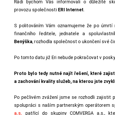
Rádi bychom Vás informovali o důležité sku
provozu společnosti
ERI Internet
.
S politováním Vám oznamujeme že po úmrtí 
finančního ředitele, jednatele a spoluvlast
Benýška
, rozhodla společnost o ukončení své či
Po tomto datu již Eri nebude pokračovat v posk
Proto bylo tedy nutné najít řešení, které zajist
a zachování kvality služeb, na kterou jste zvykl
Po pečlivém zvážení jsme se rozhodli zajistit 
spolupráci s naším partnerským operátorem s
a.s.
patřící do skupiny COMVERGA a.s., kte