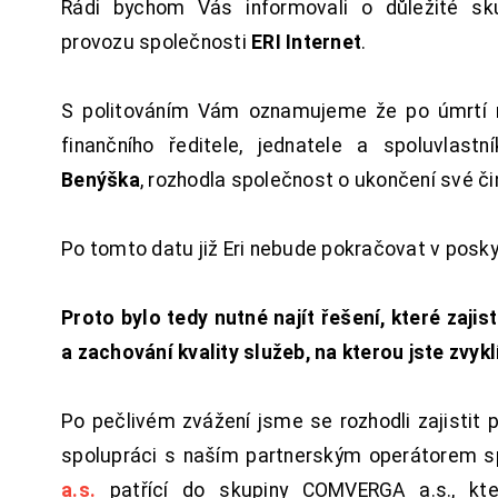
Rádi bychom Vás informovali o důležité sku
provozu společnosti
ERI Internet
.
S politováním Vám oznamujeme že po úmrtí 
finančního ředitele, jednatele a spoluvlast
Benýška
, rozhodla společnost o ukončení své či
Po tomto datu již Eri nebude pokračovat v posk
Proto bylo tedy nutné najít řešení, které zajist
a zachování kvality služeb, na kterou jste zvykl
Po pečlivém zvážení jsme se rozhodli zajistit 
spolupráci s naším partnerským operátorem s
a.s.
patřící do skupiny COMVERGA a.s., kte