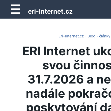
☰
eri-internet.cz
Eri-Internet.cz - Blog - články
ERI Internet uk
svou činnos
31.7.2026 a n
nadále pokrač
poskytování d