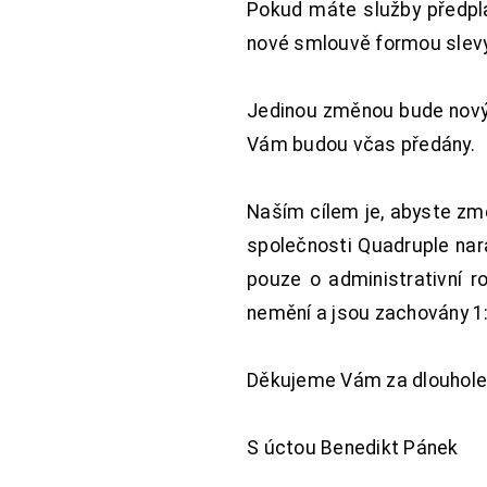
Pokud máte služby předpl
nové smlouvě formou slevy 
Jedinou změnou bude nový 
Vám budou včas předány.
Naším cílem je, abyste změ
společnosti Quadruple nara
pouze o administrativní r
nemění a jsou zachovány 1:
Děkujeme Vám za dlouhole
S úctou Benedikt Pánek