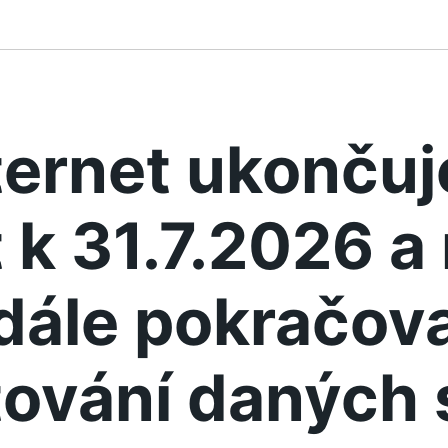
ternet ukonču
 k 31.7.2026 
dále pokračova
ování daných 