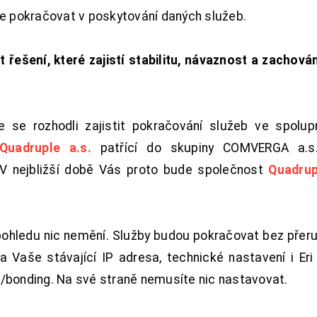
de pokračovat v poskytování daných služeb.
t řešení, které zajistí stabilitu, návaznost a zachován
 se rozhodli zajistit pokračování služeb ve spolu
Quadruple a.s.
patřící do skupiny COMVERGA a.s.,
. V nejbližší době Vás proto bude společnost
Quadrup
pohledu nic nemění. Služby budou pokračovat bez přeru
 Vaše stávající IP adresa, technické nastavení i Eri L
/bonding. Na své straně nemusíte nic nastavovat.