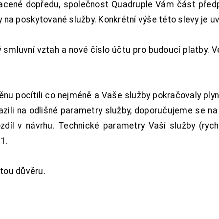
acené dopředu, společnost Quadruple Vám část předpl
na poskytované služby. Konkrétní výše této slevy je u
smluvní vztah a nové číslo účtu pro budoucí platby. 
nu pocítili co nejméně a Vaše služby pokračovaly plyn
zili na odlišné parametry služby, doporučujeme se na
ozdíl v návrhu. Technické parametry Vaší služby (ryc
1.
tou důvěru.