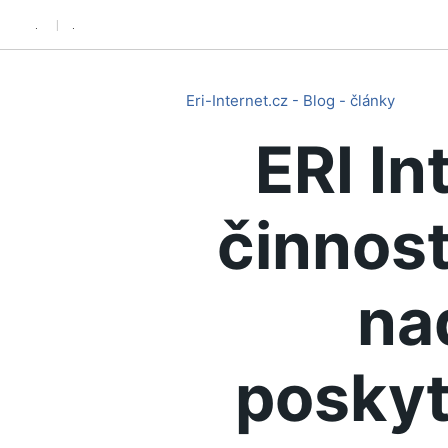
.
.
Eri-Internet.cz - Blog - články
ERI In
činnost
na
poskyt