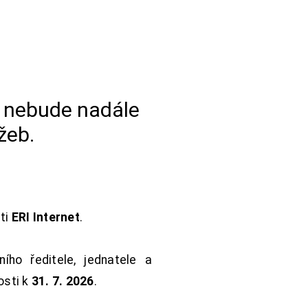
a nebude nadále
žeb.
sti
ERI Internet
.
ho ředitele, jednatele a
osti k
31. 7. 2026
.