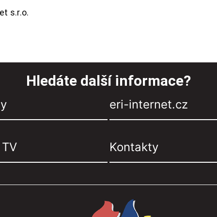
t s.r.o.
Hledáte další informace?
zy
eri-internet.cz
, TV
Kontakty