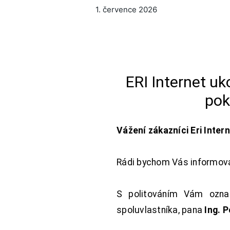
1. července 2026
ERI Internet u
pok
Vážení zákazníci Eri Inter
Rádi bychom Vás informoval
S politováním Vám oznam
spoluvlastníka, pana
Ing. 