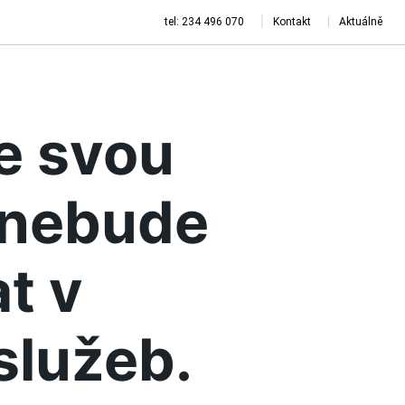
tel: 234 496 070
Kontakt
Aktuálně
je svou
a nebude
t v
služeb.