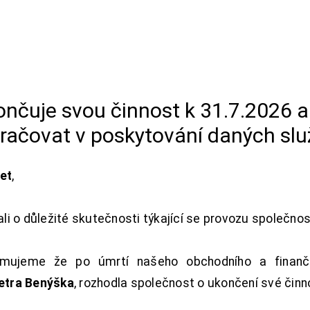
končuje svou činnost k 31.7.2026 
račovat v poskytování daných slu
net
,
i o důležité skutečnosti týkající se provozu společno
ujeme že po úmrtí našeho obchodního a finanční
Petra Benýška
, rozhodla společnost o ukončení své činn