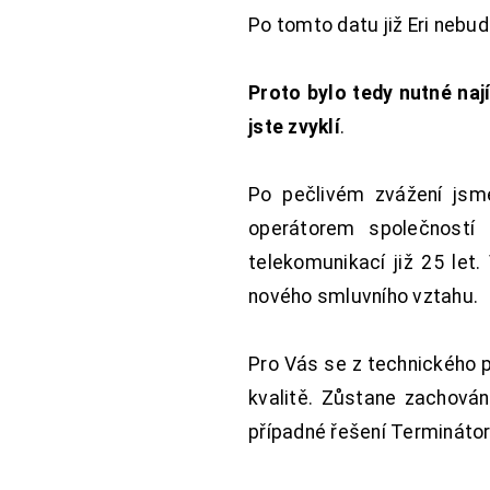
Po tomto datu již Eri nebu
Proto bylo tedy nutné nají
jste zvyklí
.
Po pečlivém zvážení jsme
operátorem společností
telekomunikací již 25 let
nového smluvního vztahu.
Pro Vás se z technického 
kvalitě. Zůstane zachována
případné řešení Terminátor