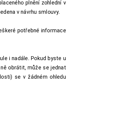
aceného plnění zohlední v
vedena v návrhu smlouvy.
Veškeré potřebné informace
ule i nadále. Pokud byste u
 ně obrátit, může se jednat
hlosti) se v žádném ohledu