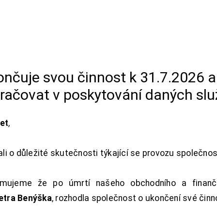
končuje svou činnost k 31.7.2026 
račovat v poskytování daných slu
net
,
i o důležité skutečnosti týkající se provozu společno
ujeme že po úmrtí našeho obchodního a finanční
Petra Benýška
, rozhodla společnost o ukončení své činn