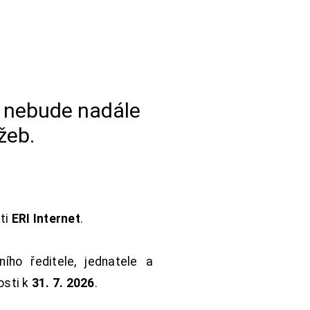
a nebude nadále
žeb.
sti
ERI Internet
.
ho ředitele, jednatele a
osti k
31. 7. 2026
.