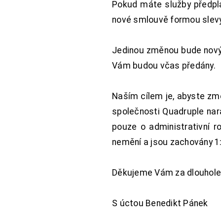
Pokud máte služby předpl
nové smlouvě formou slevy 
Jedinou změnou bude nový 
Vám budou včas předány.
Naším cílem je, abyste změ
společnosti Quadruple nara
pouze o administrativní r
nemění a jsou zachovány 1:
Děkujeme Vám za dlouhole
S úctou Benedikt Pánek