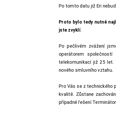
Po tomto datu již Eri nebu
Proto bylo tedy nutné nají
jste zvyklí
.
Po pečlivém zvážení jsme
operátorem společností
telekomunikací již 25 let
nového smluvního vztahu.
Pro Vás se z technického 
kvalitě. Zůstane zachována
případné řešení Terminátor