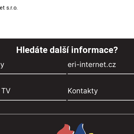
t s.r.o.
Hledáte další informace?
zy
eri-internet.cz
, TV
Kontakty