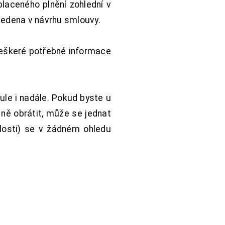
aceného plnění zohlední v
vedena v návrhu smlouvy.
Veškeré potřebné informace
ule i nadále. Pokud byste u
 ně obrátit, může se jednat
hlosti) se v žádném ohledu