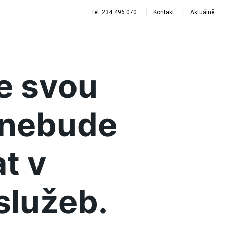
tel: 234 496 070
Kontakt
Aktuálně
je svou
a nebude
t v
služeb.