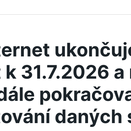
ternet ukonču
 k 31.7.2026 
dále pokračova
ování daných 