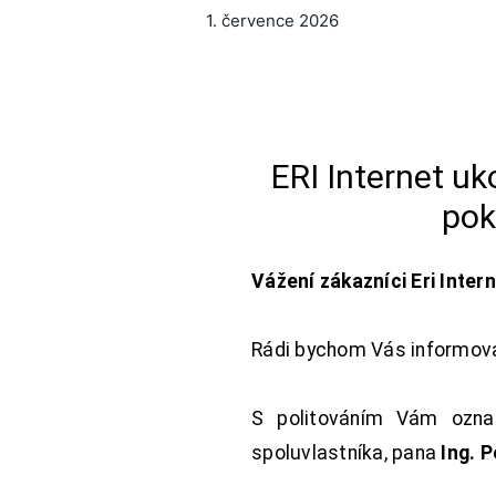
1. července 2026
ERI Internet u
pok
Vážení zákazníci Eri Inter
Rádi bychom Vás informoval
S politováním Vám oznam
spoluvlastníka, pana
Ing. 