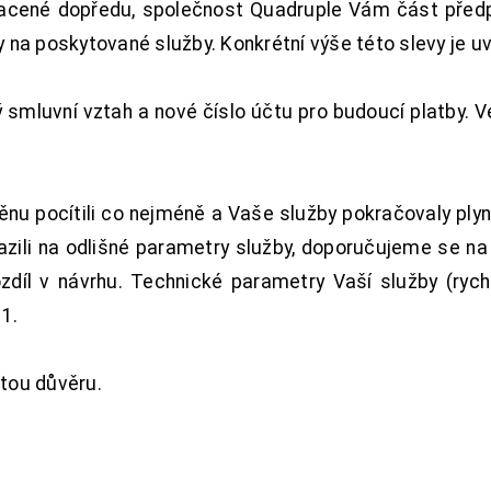
acené dopředu, společnost Quadruple Vám část předpl
na poskytované služby. Konkrétní výše této slevy je u
smluvní vztah a nové číslo účtu pro budoucí platby. 
nu pocítili co nejméně a Vaše služby pokračovaly plyn
zili na odlišné parametry služby, doporučujeme se na
ozdíl v návrhu. Technické parametry Vaší služby (ryc
1.
tou důvěru.