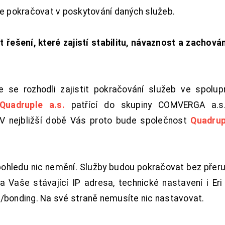
de pokračovat v poskytování daných služeb.
t řešení, které zajistí stabilitu, návaznost a zachován
 se rozhodli zajistit pokračování služeb ve spolu
Quadruple a.s.
patřící do skupiny COMVERGA a.s.,
. V nejbližší době Vás proto bude společnost
Quadrup
pohledu nic nemění. Služby budou pokračovat bez přeru
 Vaše stávající IP adresa, technické nastavení i Eri L
/bonding. Na své straně nemusíte nic nastavovat.