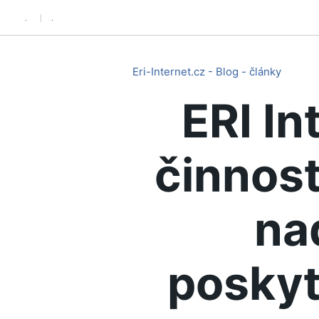
.
.
Eri-Internet.cz - Blog - články
ERI In
činnost
na
poskyt