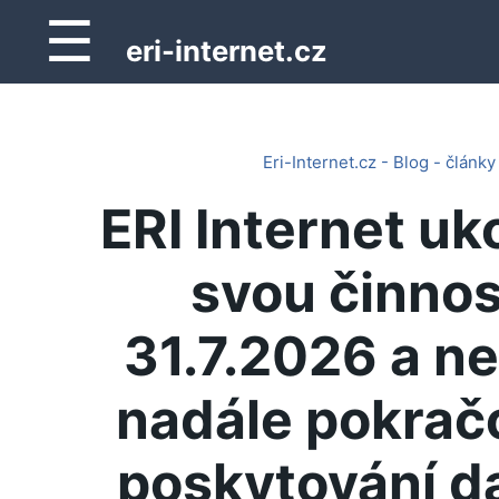
☰
eri-internet.cz
Eri-Internet.cz - Blog - články
ERI Internet uk
svou činnos
31.7.2026 a n
nadále pokrač
poskytování d