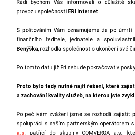
Rádi bychom Vás informovali o důležité sku
provozu společnosti
ERI Internet
.
S politováním Vám oznamujeme že po úmrtí 
finančního ředitele, jednatele a spoluvlast
Benýška
, rozhodla společnost o ukončení své či
Po tomto datu již Eri nebude pokračovat v posk
Proto bylo tedy nutné najít řešení, které zajist
a zachování kvality služeb, na kterou jste zvykl
Po pečlivém zvážení jsme se rozhodli zajistit 
spolupráci s naším partnerským operátorem s
a.s.
patřící do skupiny COMVERGA a.s., kte