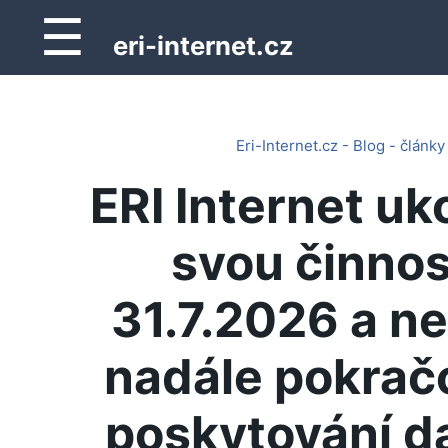
☰
eri-internet.cz
Eri-Internet.cz - Blog - články
ERI Internet uk
svou činnos
31.7.2026 a n
nadále pokrač
poskytování d