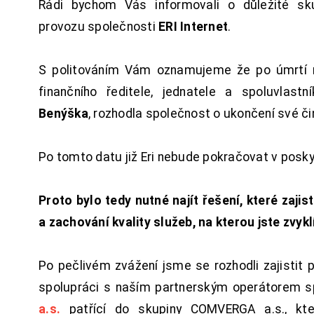
Rádi bychom Vás informovali o důležité sku
provozu společnosti
ERI Internet
.
S politováním Vám oznamujeme že po úmrtí 
finančního ředitele, jednatele a spoluvlast
Benýška
, rozhodla společnost o ukončení své či
Po tomto datu již Eri nebude pokračovat v posk
Proto bylo tedy nutné najít řešení, které zajist
a zachování kvality služeb, na kterou jste zvykl
Po pečlivém zvážení jsme se rozhodli zajistit 
spolupráci s naším partnerským operátorem s
a.s.
patřící do skupiny COMVERGA a.s., kte