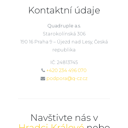
Kontaktní údaje
Quadruple a.s.
Starokolínská 306
190 16 Praha 9 – Újezd nad Lesy, Česká
republika
IČ: 24813745
+420 234 496 070
podpora@q-cz.cz
Navštivte nás v
Hradci Králové
nebo