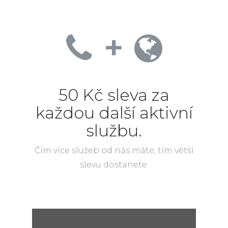
+
50 Kč sleva za
každou další aktivní
službu.
Čím více služeb od nás máte, tím větší
slevu dostanete.