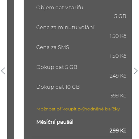
Objem dat v tarifu
5 GB
Cena za minutu volání
1,50 Kč
Cena za SMS
1,50 Kč
Dokup dat 5 GB
249 Kč
Dokup dat 10 GB
399 Kč
Možnost přikoupit zvýhodněné balíčky
Měsíční paušál
299 Kč