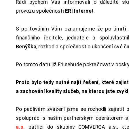
Rádi bychom Vás informovali o důležité sku
provozu společnosti
ERI Internet
.
S politováním Vám oznamujeme že po úmrtí 
finančního ředitele, jednatele a spoluvlast
Benýška
, rozhodla společnost o ukončení své či
Po tomto datu již Eri nebude pokračovat v posk
Proto bylo tedy nutné najít řešení, které zajist
a zachování kvality služeb, na kterou jste zvykl
Po pečlivém zvážení jsme se rozhodli zajistit 
spolupráci s naším partnerským operátorem s
a.s.
patřící do skupiny COMVERGA a.s., kte