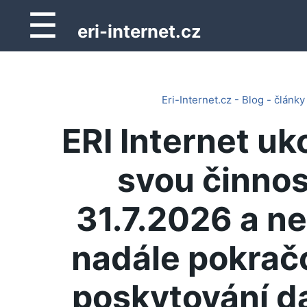
☰
eri-internet.cz
Eri-Internet.cz - Blog - články
ERI Internet uk
svou činnos
31.7.2026 a n
nadále pokrač
poskytování d