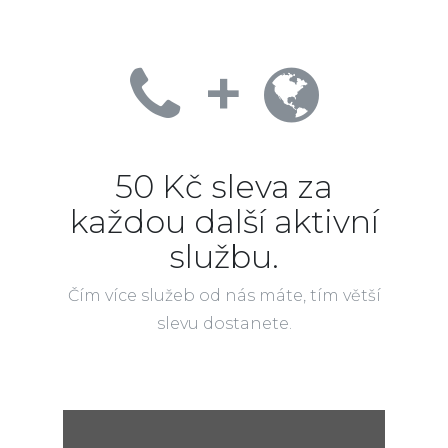
+
50 Kč sleva za
každou další aktivní
službu.
Čím více služeb od nás máte, tím větší
slevu dostanete.