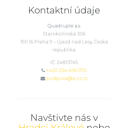
Kontaktní údaje
Quadruple a.s.
Starokolínská 306
190 16 Praha 9 – Újezd nad Lesy, Česká
republika
IČ: 24813745
+420 234 496 070
podpora@q-cz.cz
Navštivte nás v
Hradci Králové
nebo